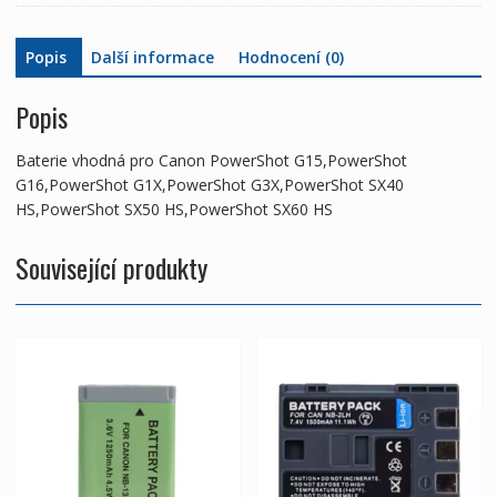
SX40
HS,PowerShot
Popis
Další informace
Hodnocení (0)
SX50
HS,PowerShot
SX60
Popis
HS
množství
Baterie vhodná pro Canon PowerShot G15,PowerShot
G16,PowerShot G1X,PowerShot G3X,PowerShot SX40
HS,PowerShot SX50 HS,PowerShot SX60 HS
Související produkty