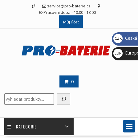
Skip
service@pro-baterie.cz
to
Pracovní doba - 10:00 - 18:00
content
Můj účet
Česká 
CZK
Kč
Europ
EUR
€
0
Hledat
KATEGORIE