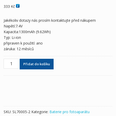
333
Kč
Jakékoliv dotazy nás prosím kontaktujte před nákupem
Napětí:7.4V
Kapacita:1300mAh (9.62Wh)
Typ: Li-ion
připraven k použití: ano
záruka: 12 měsíců
Zcela
Přidat do košíku
nová
baterie
pro
Canon
PowerShot
G15,PowerShot
G16,PowerShot
G1X,PowerShot
SKU:
SL70005-2
Kategorie:
Baterie pro fotoaparátu
G3X,PowerShot