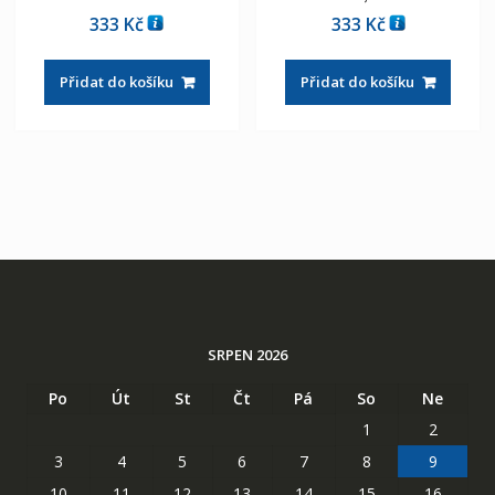
333
Kč
333
Kč
Přidat do košíku
Přidat do košíku
SRPEN 2026
Po
Út
St
Čt
Pá
So
Ne
1
2
3
4
5
6
7
8
9
10
11
12
13
14
15
16