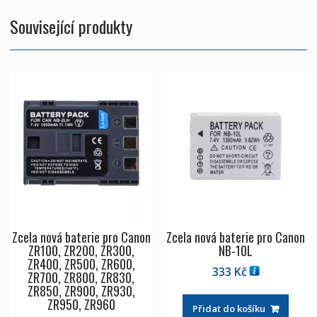
SliderPLUS**
Bracket
Související produkty
not
included
for
certain
Edelkrone
Products**
množství
Zcela nová baterie pro Canon
Zcela nová baterie pro Canon
ZR100, ZR200, ZR300,
NB-10L
ZR400, ZR500, ZR600,
333
Kč
ZR700, ZR800, ZR830,
ZR850, ZR900, ZR930,
ZR950, ZR960
Přidat do košíku