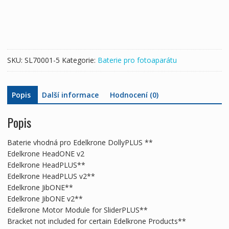
Edelkrone
DollyPLUS
**
Edelkrone
HeadONE
SKU:
SL70001-5
Kategorie:
Baterie pro fotoaparátu
v2
Edelkrone
HeadPLUS**
Popis
Další informace
Hodnocení (0)
Edelkrone
HeadPLUS
v2**
Popis
Edelkrone
JibONE**
Baterie vhodná pro Edelkrone DollyPLUS **
Edelkrone
Edelkrone HeadONE v2
JibONE
Edelkrone HeadPLUS**
v2**
Edelkrone HeadPLUS v2**
Edelkrone
Edelkrone JibONE**
Motor
Edelkrone JibONE v2**
Module
Edelkrone Motor Module for SliderPLUS**
for
Bracket not included for certain Edelkrone Products**