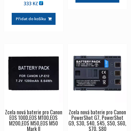
333
Kč
Přidat do košíku
Zcela nová baterie pro Canon
Zcela nová baterie pro Canon
EOS 100D,EOS M100,EOS
PowerShot G7, PowerShot
M200,EOS M50,EOS M50
G9, S30, S40, S45, S50, S60,
Mark II
S70, S80