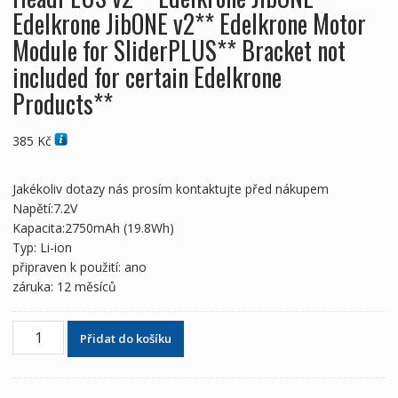
Edelkrone JibONE v2** Edelkrone Motor
Module for SliderPLUS** Bracket not
included for certain Edelkrone
Products**
385
Kč
Jakékoliv dotazy nás prosím kontaktujte před nákupem
Napětí:7.2V
Kapacita:2750mAh (19.8Wh)
Typ: Li-ion
připraven k použití: ano
záruka: 12 měsíců
Zcela
Přidat do košíku
nová
baterie
pro