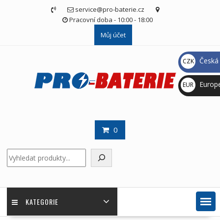
Skip
service@pro-baterie.cz
to
Pracovní doba - 10:00 - 18:00
content
Můj účet
Česká 
CZK
Kč
Europ
EUR
€
0
Hledat
KATEGORIE