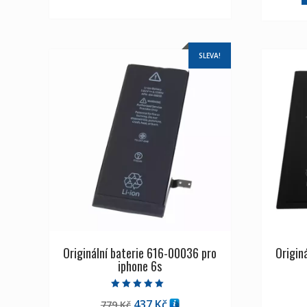
SLEVA!
Originální baterie 616-00036 pro
Origin
iphone 6s
Hodnocení
Původní
Aktuální
437
Kč
779
Kč
5.00