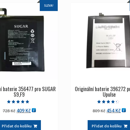
SLEVA!
ní baterie 356477 pro SUGAR
Originální baterie 396272 p
S9,F9
Upulse
Hodnocení
Hodnocení
Původní
Aktuální
Původní
Aktu
409
Kč
454
Kč
728
Kč
809
Kč
5.00
4.00
z 5
z 5
cena
cena
cena
cen
byla:
je:
byla:
je:
Přidat do košíku
Přidat do košíku
728 Kč
409 Kč
809 Kč
454 