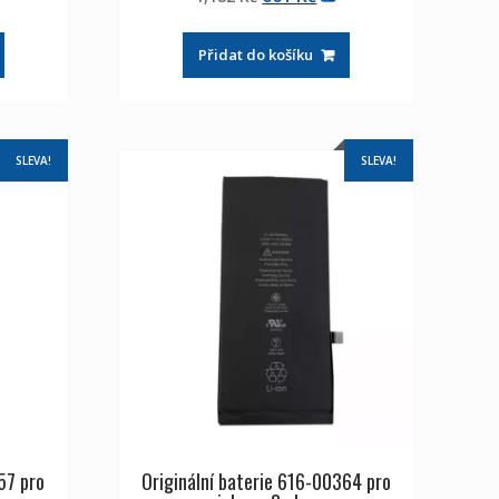
z 5
a
cena
cena
byla:
je:
Přidat do košíku
Kč
1,182 Kč
661 Kč
SLEVA!
SLEVA!
57 pro
Originální baterie 616-00364 pro