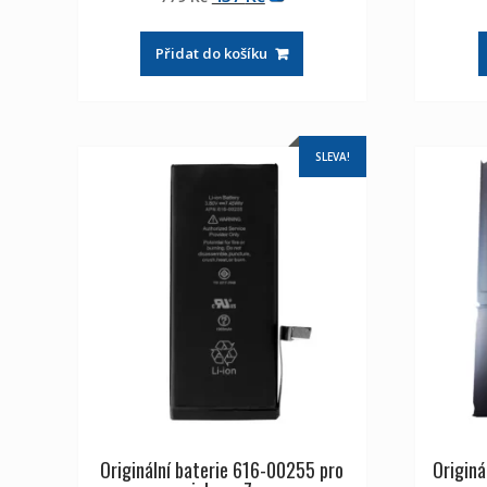
z 5
cena
cena
byla:
je:
Přidat do košíku
779 Kč
437 Kč
SLEVA!
Originální baterie 616-00255 pro
Originá