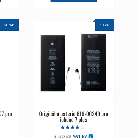
SLEVA!
SLEVA!
07 pro
Originální baterie 616-00249 pro
iphone 7 plus
Hodnocení
ální
Původní
Aktuální
661
Kč
1,182
Kč
4.00