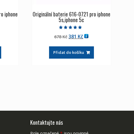
ro iphone
Originální baterie 616-0721 pro iphone
5s,iphone 5c
Hodnocení
ální
Původní
Aktuální
381
Kč
678
Kč
5.00
z 5
a
cena
cena
byla:
je:
Přidat do košíku
Kč
678 Kč
381 Kč
Kontaktujte nás
Pole označené
*
jsou povinné