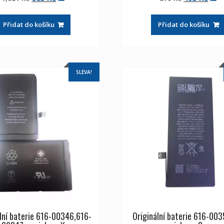
z 5
z 5
cena
cena
cena
cen
byla:
je:
byla:
je:
Přidat do košíku
Přidat do košíku
1,081 Kč
605 Kč
879 Kč
493 
SLEVA!
lní baterie 616-00346,616-
Originální baterie 616-003