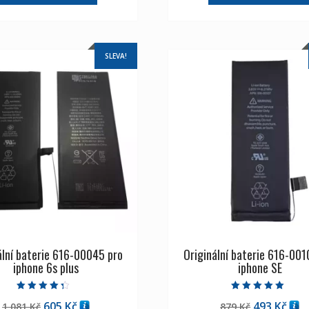
SLEVA!
ální baterie 616-00045 pro
Originální baterie 616-001
iphone 6s plus
iphone SE
Hodnocení
Hodnocení
Původní
Aktuální
Původní
Aktu
605
Kč
493
Kč
1,081
Kč
879
Kč
4.00
5.00