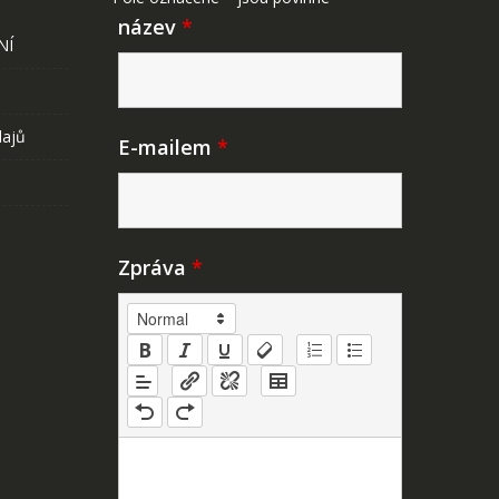
název
*
NÍ
dajů
E-mailem
*
Zpráva
*