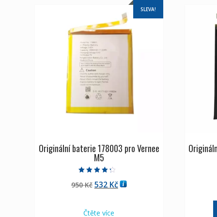
SLEVA!
Originální baterie 178003 pro Vernee
Originál
M5
Hodnocení
Původní
Aktuální
532
Kč
950
Kč
4.00
z 5
cena
cena
byla:
je:
Čtěte více
950 Kč
532 Kč