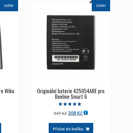
SLEVA!
SLEVA!
ro Wiko
Originální baterie 425054ARE pro
Beeline Smart 6
Hodnocení
ální
Původní
Aktuální
308
Kč
547
Kč
5.00
z 5
a
cena
cena
byla:
je:
Přidat do košíku
Kč
547 Kč
308 Kč