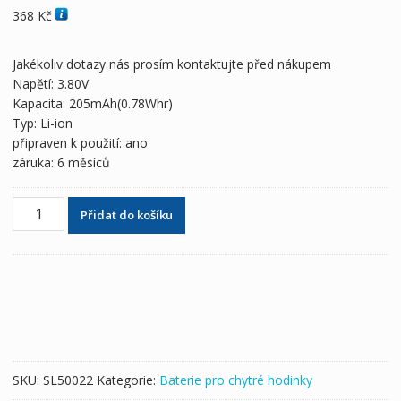
368
Kč
Jakékoliv dotazy nás prosím kontaktujte před nákupem
Napětí: 3.80V
Kapacita: 205mAh(0.78Whr)
Typ: Li-ion
připraven k použití: ano
záruka: 6 měsíců
Zcela
Přidat do košíku
nová
baterie
A1578
pro
Apple
Watch
Series
1
SKU:
SL50022
Kategorie:
Baterie pro chytré hodinky
(38mm)