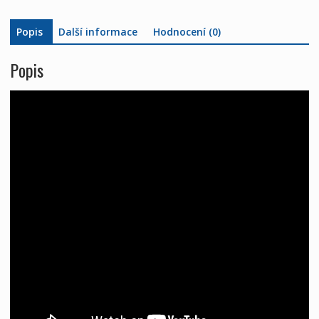
A1802
množství
Popis
Další informace
Hodnocení (0)
Popis