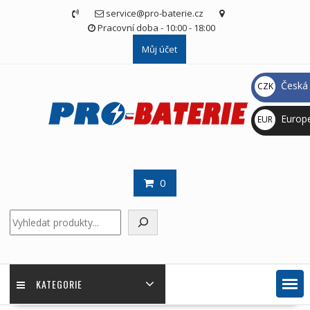
Skip
service@pro-baterie.cz
to
Pracovní doba - 10:00 - 18:00
content
Můj účet
Česká 
CZK
Kč
Europ
EUR
€
0
Hledat
KATEGORIE