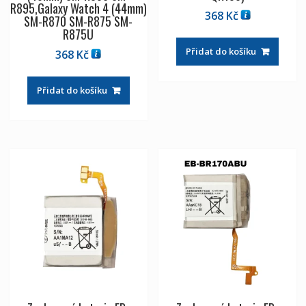
R895,Galaxy Watch 4 (44mm)
368
Kč
SM-R870 SM-R875 SM-
R875U
Přidat do košíku
368
Kč
Přidat do košíku