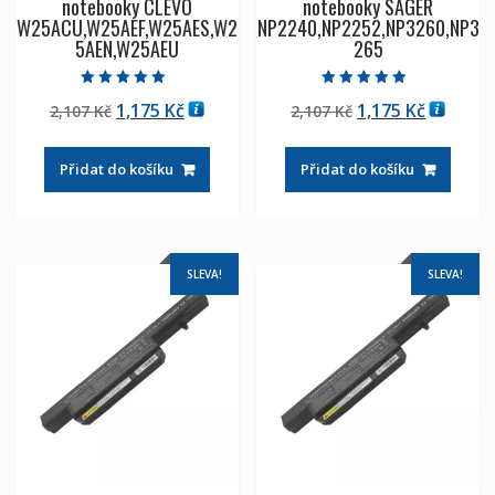
notebooky CLEVO
notebooky SAGER
W25ACU,W25AEF,W25AES,W2
NP2240,NP2252,NP3260,NP3
5AEN,W25AEU
265
Hodnocení
Hodnocení
Původní
Aktuální
Původní
Aktuáln
1,175
Kč
1,175
Kč
2,107
Kč
2,107
Kč
5.00
4.50
z 5
z 5
cena
cena
cena
cena
byla:
je:
byla:
je:
Přidat do košíku
Přidat do košíku
2,107 Kč
1,175 Kč
2,107 Kč
1,175 Kč
SLEVA!
SLEVA!