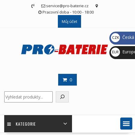
Skip
service@pro-baterie.cz
to
Pracovní doba - 10:00 - 18:00
content
Můj účet
Česká 
CZK
Kč
Europ
EUR
€
0
Hledat
KATEGORIE