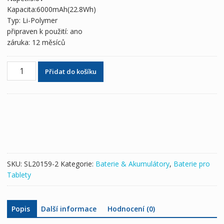
1,539 Kč
910 Kč
Kapacita:6000mAh(22.8Wh)
Typ: Li-Polymer
připraven k použití: ano
záruka: 12 měsíců
Originální
Přidat do košíku
baterie
pro
tablety
SONY
Xperia
Tablet
Z2,Castor
SOT21,SGP511,SGP521
SKU:
SL20159-2
Kategorie:
Baterie & Akumulátory
,
Baterie pro
množství
Tablety
Popis
Další informace
Hodnocení (0)