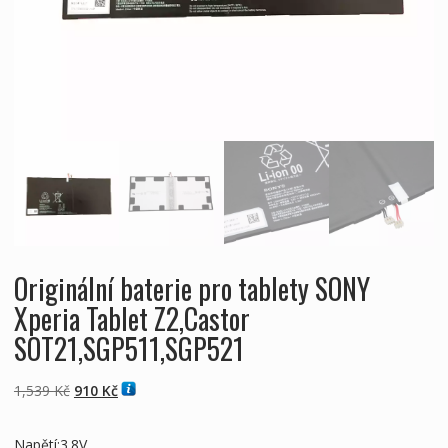
Originální baterie pro tablety SONY
Xperia Tablet Z2,Castor
SOT21,SGP511,SGP521
Původní
Aktuální
1,539
Kč
910
Kč
cena
cena
byla:
je:
Napětí:3.8V