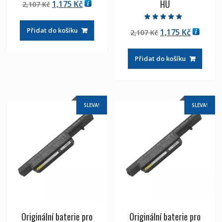
HU
Původní
Aktuální
1,175
Kč
2,107
Kč
5.00
z 5
cena
cena
byla:
je:
Hodnocení
Přidat do košíku
Původní
Aktuáln
1,175
Kč
2,107
Kč
5.00
2,107 Kč
1,175 Kč
z 5
cena
cena
byla:
je:
Přidat do košíku
2,107 Kč
1,175 Kč
SLEVA!
SLEVA!
Originální baterie pro
Originální baterie pro