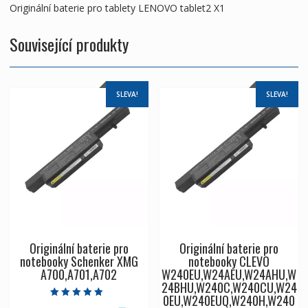
Originální baterie pro tablety LENOVO tablet2 X1
Související produkty
SLEVA!
SLEVA!
Originální baterie pro
Originální baterie pro
notebooky Schenker XMG
notebooky CLEVO
A700,A701,A702
W240EU,W24AEU,W24AHU,W
24BHU,W240C,W240CU,W24
0EU,W240EUQ,W240H,W240
Hodnocení