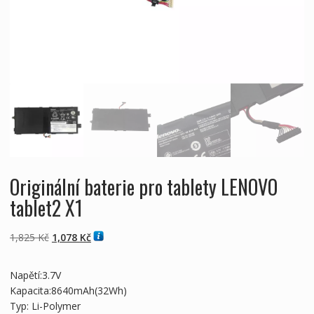
Originální baterie pro tablety LENOVO
tablet2 X1
Původní
Aktuální
1,825
Kč
1,078
Kč
cena
cena
byla:
je:
Napětí:3.7V
1,825 Kč
1,078 Kč
Kapacita:8640mAh(32Wh)
Typ: Li-Polymer