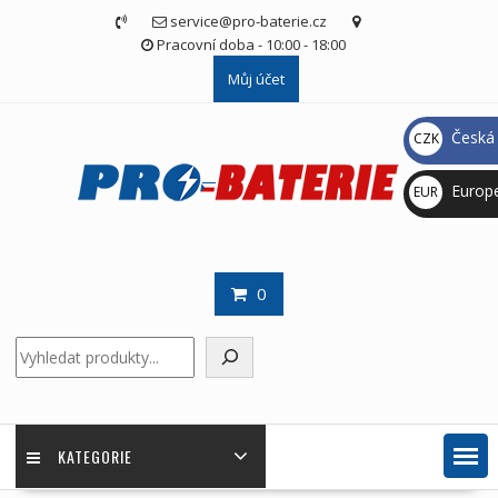
Skip
service@pro-baterie.cz
to
Pracovní doba - 10:00 - 18:00
content
Můj účet
Česká 
CZK
Kč
Europ
EUR
€
0
Hledat
KATEGORIE