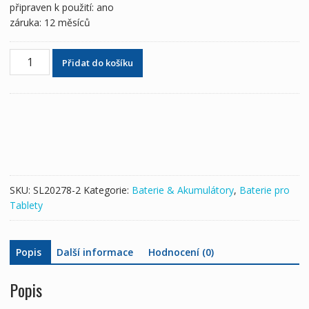
připraven k použití: ano
záruka: 12 měsíců
Originální
Přidat do košíku
baterie
pro
tablety
LENOVO
tablet2
X1
množství
SKU:
SL20278-2
Kategorie:
Baterie & Akumulátory
,
Baterie pro
Tablety
Popis
Další informace
Hodnocení (0)
Popis