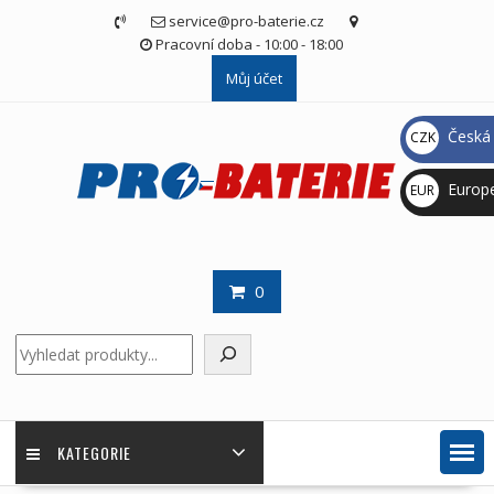
Skip
service@pro-baterie.cz
to
Pracovní doba - 10:00 - 18:00
content
Můj účet
Česká 
CZK
Kč
Europ
EUR
€
0
Hledat
KATEGORIE