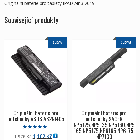
Originální baterie pro tablety IPAD Air 3 2019
Související produkty
SLEVA!
SLEVA!
Originální baterie pro
Originální baterie pro
notebooky ASUS A32NI405
notebooky SAGER
NP5125,NP5135,NP5160,NP5
165,NP5175,NP6165,NP6175,
Hodnocení
NP7130
Původní
Aktuální
1,102
Kč
1,976
Kč
5.00
z 5