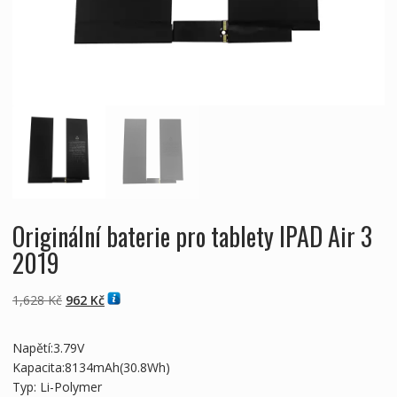
Originální baterie pro tablety IPAD Air 3
2019
Původní
Aktuální
1,628
Kč
962
Kč
cena
cena
byla:
je:
Napětí:3.79V
1,628 Kč
962 Kč
Kapacita:8134mAh(30.8Wh)
Typ: Li-Polymer