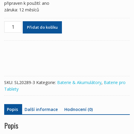
připraven k použití: ano
záruka: 12 měsíců
Originální
Přidat do košíku
baterie
pro
tablety
IPAD
Air
3
2019
množství
SKU:
SL20289-3
Kategorie:
Baterie & Akumulátory
,
Baterie pro
Tablety
Popis
Další informace
Hodnocení (0)
Popis