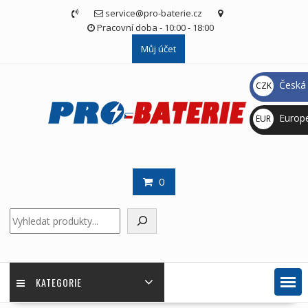
Skip
service@pro-baterie.cz
to
Pracovní doba - 10:00 - 18:00
content
Můj účet
Česká 
CZK
Kč
Europ
EUR
€
0
Hledat
KATEGORIE