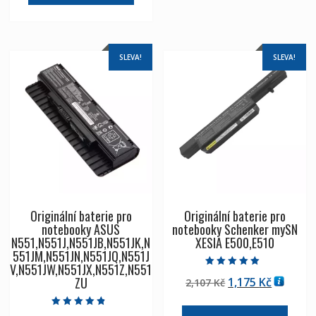
SLEVA!
SLEVA!
Originální baterie pro
Originální baterie pro
notebooky ASUS
notebooky Schenker mySN
N551,N551J,N551JB,N551JK,N
XESIA E500,E510
551JM,N551JN,N551JQ,N551J
V,N551JW,N551JX,N551Z,N551
Hodnocení
ZU
Původní
Aktuáln
1,175
Kč
2,107
Kč
5.00
z 5
cena
cena
byla:
je:
Hodnocení