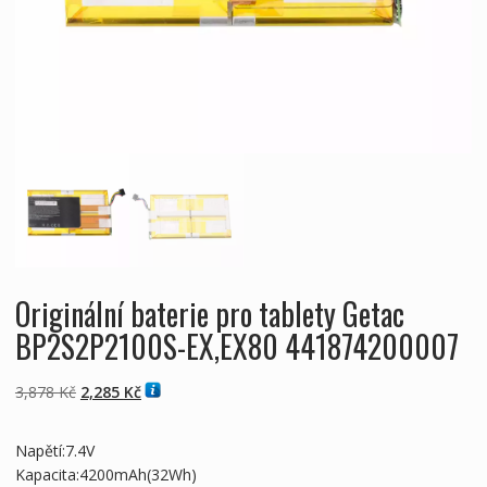
Originální baterie pro tablety Getac
BP2S2P2100S-EX,EX80 441874200007
Původní
Aktuální
3,878
Kč
2,285
Kč
cena
cena
byla:
je:
Napětí:7.4V
3,878 Kč
2,285 Kč
Kapacita:4200mAh(32Wh)