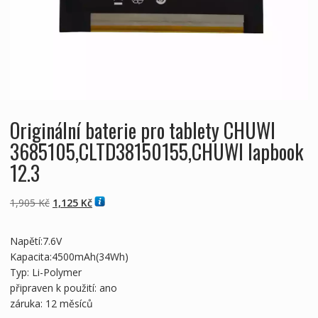
Originální baterie pro tablety CHUWI
3685105,CLTD38150155,CHUWI lapbook
12.3
Původní
Aktuální
1,905
Kč
1,125
Kč
cena
cena
byla:
je:
Napětí:7.6V
1,905 Kč
1,125 Kč
Kapacita:4500mAh(34Wh)
Typ: Li-Polymer
připraven k použití: ano
záruka: 12 měsíců