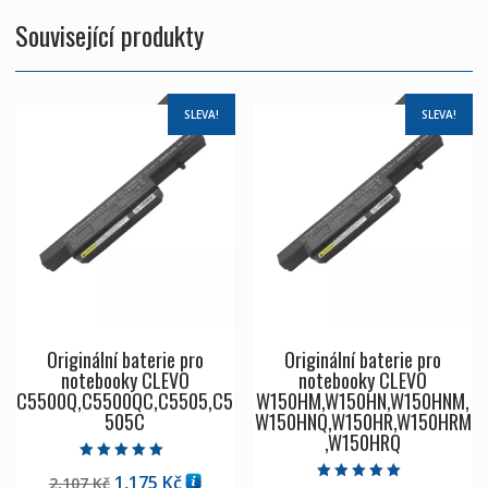
Související produkty
SLEVA!
SLEVA!
Originální baterie pro
Originální baterie pro
notebooky CLEVO
notebooky CLEVO
C5500Q,C5500QC,C5505,C5
W150HM,W150HN,W150HNM,
505C
W150HNQ,W150HR,W150HRM
,W150HRQ
Hodnocení
Původní
Aktuální
1,175
Kč
2,107
Kč
5.00