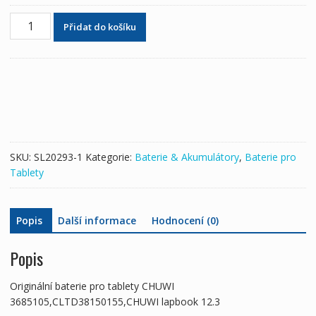
Originální
Přidat do košíku
baterie
pro
tablety
CHUWI
3685105,CLTD38150155,CHUWI
lapbook
12.3
množství
SKU:
SL20293-1
Kategorie:
Baterie & Akumulátory
,
Baterie pro
Tablety
Popis
Další informace
Hodnocení (0)
Popis
Originální baterie pro tablety CHUWI
3685105,CLTD38150155,CHUWI lapbook 12.3