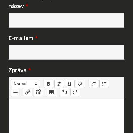
název
*
E-mailem
*
Zpráva
*