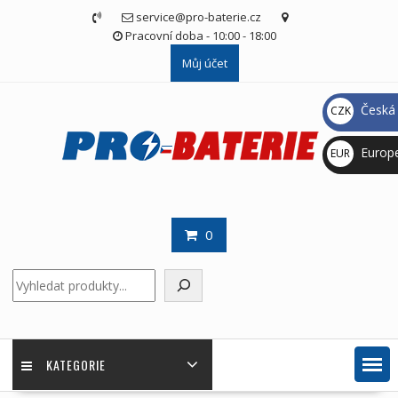
Skip
service@pro-baterie.cz
to
Pracovní doba - 10:00 - 18:00
content
Můj účet
Česká 
CZK
Kč
Europ
EUR
€
0
Hledat
KATEGORIE