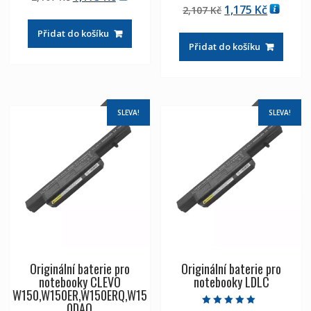
Hodnocení
z 5
Původní
Aktuáln
1,175
Kč
cena
cena
2,107
Kč
5.00
z 5
cena
cena
byla:
je:
Přidat do košíku
byla:
je:
2,107 Kč
1,175 Kč
Přidat do košíku
2,107 Kč
1,175 Kč
SLEVA!
SLEVA!
Originální baterie pro
Originální baterie pro
notebooky CLEVO
notebooky LDLC
W150,W150ER,W150ERQ,W15
0DAQ