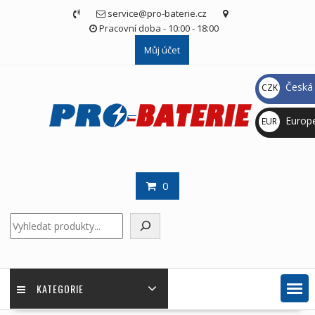
Skip
service@pro-baterie.cz
to
Pracovní doba - 10:00 - 18:00
content
Můj účet
Česká 
CZK
Kč
Europ
EUR
€
0
Hledat
KATEGORIE