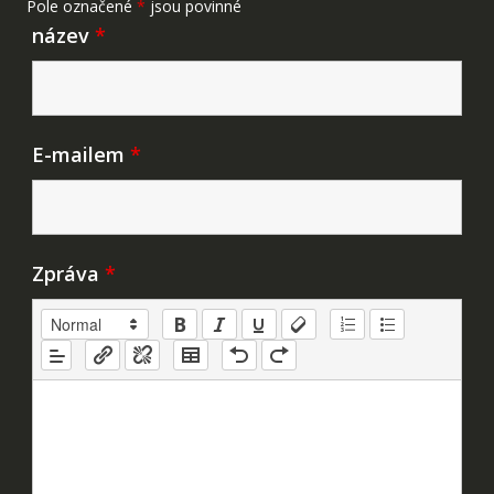
Pole označené
*
jsou povinné
název
*
E-mailem
*
Zpráva
*