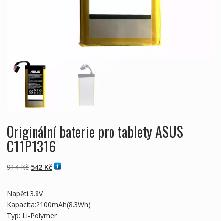
Originální baterie pro tablety ASUS
C11P1316
Původní
Aktuální
914
Kč
542
Kč
cena
cena
byla:
je:
Napětí:3.8V
914 Kč
542 Kč
Kapacita:2100mAh(8.3Wh)
Typ: Li-Polymer