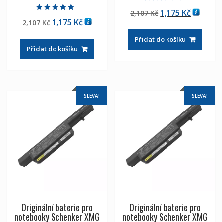
Hodnocení
Původní
Aktuáln
1,175
Kč
2,107
Kč
4.50
Hodnocení
z 5
Původní
Aktuální
1,175
Kč
2,107
Kč
cena
cena
5.00
z 5
cena
cena
byla:
je:
Přidat do košíku
byla:
je:
2,107 Kč
1,175 Kč
Přidat do košíku
2,107 Kč
1,175 Kč
SLEVA!
SLEVA!
Originální baterie pro
Originální baterie pro
notebooky Schenker XMG
notebooky Schenker XMG