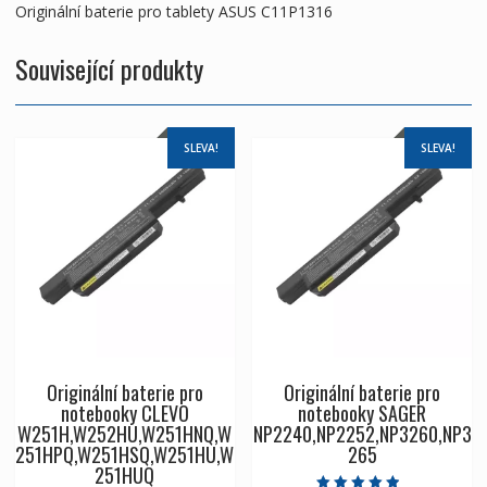
Originální baterie pro tablety ASUS C11P1316
Související produkty
SLEVA!
SLEVA!
Originální baterie pro
Originální baterie pro
notebooky CLEVO
notebooky SAGER
W251H,W252HU,W251HNQ,W
NP2240,NP2252,NP3260,NP3
251HPQ,W251HSQ,W251HU,W
265
251HUQ