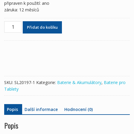
připraven k použití: ano
záruka: 12 měsíců
Originální
Přidat do košíku
baterie
pro
tablety
ASUS
C11P1316
množství
SKU:
SL20197-1
Kategorie:
Baterie & Akumulátory
,
Baterie pro
Tablety
Popis
Další informace
Hodnocení (0)
Popis