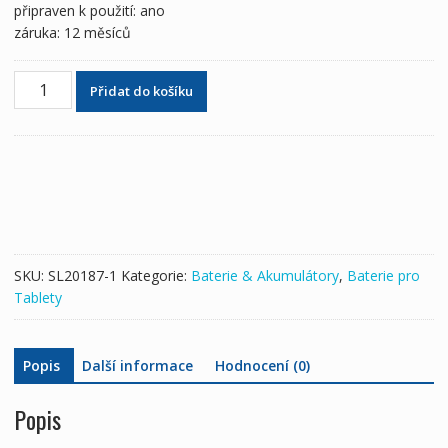
připraven k použití: ano
záruka: 12 měsíců
Originální
Přidat do košíku
baterie
pro
tablety
Acer
AP14C8S
množství
SKU:
SL20187-1
Kategorie:
Baterie & Akumulátory
,
Baterie pro
Tablety
Popis
Další informace
Hodnocení (0)
Popis