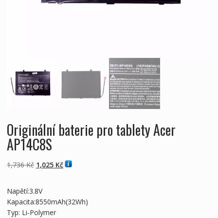
Originální baterie pro tablety Acer
AP14C8S
Původní
Aktuální
1,736
Kč
1,025
Kč
cena
cena
byla:
je:
Napětí:3.8V
1,736 Kč
1,025 Kč
Kapacita:8550mAh(32Wh)
Typ: Li-Polymer