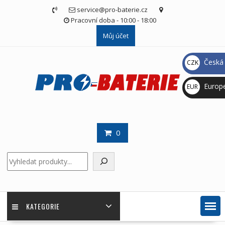
Skip
service@pro-baterie.cz
to
Pracovní doba - 10:00 - 18:00
content
Můj účet
Česká 
CZK
Kč
Europ
EUR
€
0
Hledat
KATEGORIE