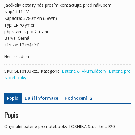
byla:
je:
Jakékoliv dotazy nás prosím kontaktujte před nákupem
2,127 Kč
1,186 Kč
Napětí:11.1V
Kapacita: 3280mAh (38Wh)
Typ: Li-Polymer
připraven k použití: ano
Barva: Černá
záruka: 12 měsíců
Není skladem
SKU:
SL10193-cz3
Kategorie:
Baterie & Akumulátory
,
Baterie pro
Notebooky
Popis
Další informace
Hodnocení (2)
Popis
Originální baterie pro notebooky TOSHIBA Satellite U920T