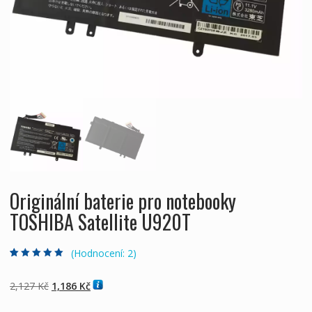
Originální baterie pro notebooky
TOSHIBA Satellite U920T
(Hodnocení:
2
)
Hodnoceno
2
5.00
z 5 na základě
hodnocení
Původní
Aktuální
2,127
Kč
1,186
Kč
zákazníků
cena
cena