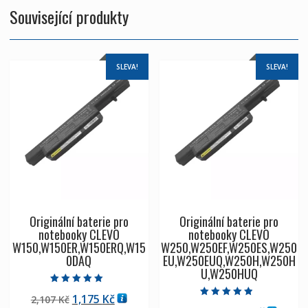
Související produkty
SLEVA!
SLEVA!
Originální baterie pro
Originální baterie pro
notebooky CLEVO
notebooky CLEVO
W150,W150ER,W150ERQ,W15
W250,W250EF,W250ES,W250
0DAQ
EU,W250EUQ,W250H,W250H
U,W250HUQ
Hodnocení
Původní
Aktuální
1,175
Kč
2,107
Kč
5.00
Hodnocení
z 5