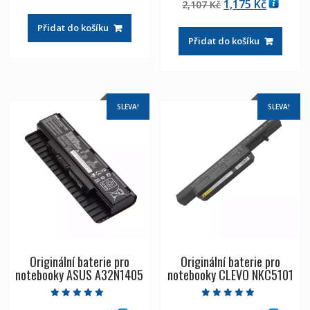
Původní
Aktuáln
1,175
Kč
cena
cena
2,107
Kč
4.50
z 5
cena
cena
byla:
je:
Přidat do košíku
byla:
je:
2,107 Kč
1,175 Kč
Přidat do košíku
2,107 Kč
1,175 Kč
SLEVA!
SLEVA!
Originální baterie pro
Originální baterie pro
notebooky ASUS A32N1405
notebooky CLEVO NKC5101
Hodnocení
Hodnocení