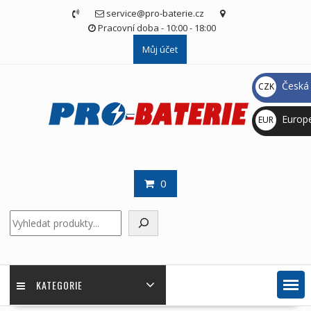
Skip
service@pro-baterie.cz
to
Pracovní doba - 10:00 - 18:00
content
Můj účet
Česká 
CZK
Kč
Europ
EUR
€
0
Hledat
KATEGORIE