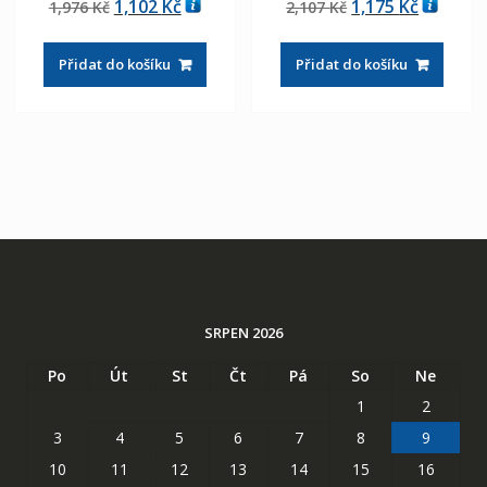
Původní
Aktuální
Původní
Aktuáln
1,102
Kč
1,175
Kč
1,976
Kč
2,107
Kč
5.00
4.50
z 5
z 5
cena
cena
cena
cena
byla:
je:
byla:
je:
Přidat do košíku
Přidat do košíku
1,976 Kč
1,102 Kč
2,107 Kč
1,175 Kč
SRPEN 2026
Po
Út
St
Čt
Pá
So
Ne
1
2
3
4
5
6
7
8
9
10
11
12
13
14
15
16