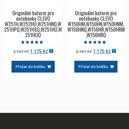
Originální baterie pro
Originální baterie pro
notebooky CLEVO
notebooky CLEVO
W251H,W252HU,W251HNQ,W
W150HM,W150HN,W150HNM,
251HPQ,W251HSQ,W251HU,W
W150HNQ,W150HR,W150HRM
251HUQ
,W150HRQ
Hodnocení
Hodnocení
Původní
Aktuální
Původní
Aktuáln
1,175
Kč
1,175
Kč
2,107
Kč
2,107
Kč
5.00
5.00
z 5
z 5
cena
cena
cena
cena
byla:
je:
byla:
je:
Přidat do košíku
Přidat do košíku
2,107 Kč
1,175 Kč
2,107 Kč
1,175 Kč