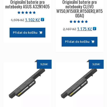
Originální baterie pro
Originální baterie pro
notebooky ASUS A32N14O5
notebooky CLEVO
W150,W150ER,W150ERQ,W15
0DAQ
Hodnocení
Původní
Aktuální
1,102
Kč
1,976
Kč
4.50
z 5
cena
cena
Hodnocení
Původní
Aktuáln
1,175
Kč
2,107
Kč
5.00
byla:
je:
z 5
Přidat do košíku
cena
cena
1,976 Kč
1,102 Kč
byla:
je:
Přidat do košíku
2,107 Kč
1,175 Kč
SLEVA!
SLEVA!