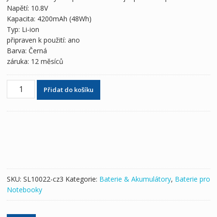
1,421 Kč
794 Kč
Napětí: 10.8V
Kapacita: 4200mAh (48Wh)
Typ: Li-ion
připraven k použití: ano
Barva: Černá
záruka: 12 měsíců
Originální
Přidat do košíku
baterie
pro
notebooky
TOSHIBA
PABAS228
množství
SKU:
SL10022-cz3
Kategorie:
Baterie & Akumulátory
,
Baterie pro
Notebooky