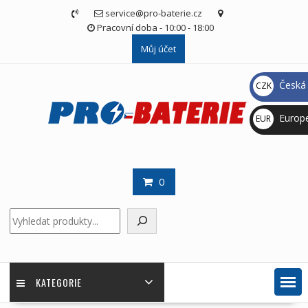
Skip
service@pro-baterie.cz
to
Pracovní doba - 10:00 - 18:00
content
Můj účet
Česká 
CZK
Kč
Europ
EUR
€
0
Hledat
KATEGORIE