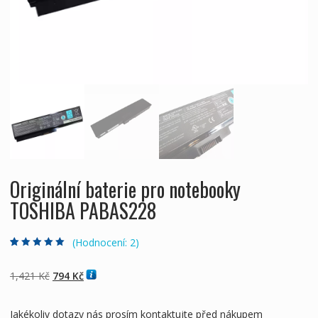
Originální baterie pro notebooky
TOSHIBA PABAS228
(Hodnocení:
2
)
Hodnoceno
2
5.00
z 5 na základě
hodnocení
Původní
Aktuální
1,421
Kč
794
Kč
zákazníků
cena
cena
byla:
je:
Jakékoliv dotazy nás prosím kontaktujte před nákupem