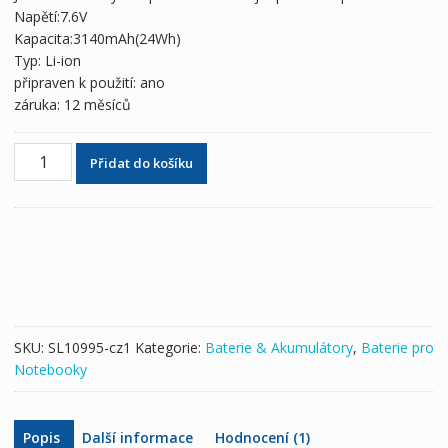
2,104 Kč
1,242 Kč
Napětí:7.6V
Kapacita:3140mAh(24Wh)
Typ: Li-ion
připraven k použití: ano
záruka: 12 měsíců
Originální
Přidat do košíku
baterie
pro
notebooky
SONY
VJ8BPS55
množství
SKU:
SL10995-cz1
Kategorie:
Baterie & Akumulátory
,
Baterie pro
Notebooky
Popis
Další informace
Hodnocení (1)