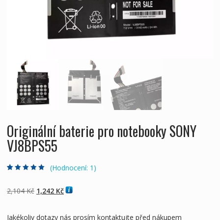
Originální baterie pro notebooky SONY
VJ8BPS55
(Hodnocení:
1
)
Hodnoceno
1
5.00
z 5 na základě
hodnocení
Původní
Aktuální
2,104
Kč
1,242
Kč
zákazníka
cena
cena
byla:
je:
Jakékoliv dotazy nás prosím kontaktujte před nákupem