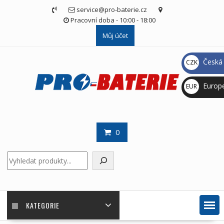
Skip
service@pro-baterie.cz
to
Pracovní doba - 10:00 - 18:00
content
Můj účet
Česká 
CZK
Kč
Europ
EUR
€
0
Hledat
KATEGORIE