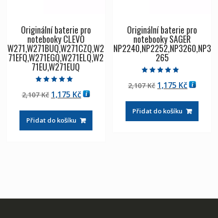
Originální baterie pro
Originální baterie pro
notebooky CLEVO
notebooky SAGER
W271,W271BUQ,W271CZQ,W2
NP2240,NP2252,NP3260,NP3
71EFQ,W271EGQ,W271ELQ,W2
265
71EU,W271EUQ
Hodnocení
Původní
Aktuáln
1,175
Kč
2,107
Kč
4.50
Hodnocení
z 5
Původní
Aktuální
1,175
Kč
2,107
Kč
cena
cena
5.00
z 5
cena
cena
byla:
je:
Přidat do košíku
byla:
je:
2,107 Kč
1,175 Kč
Přidat do košíku
2,107 Kč
1,175 Kč