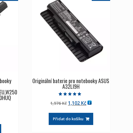
ebooky
Originální baterie pro notebooky ASUS
A32LI9H
EU,W250
50HUQ
Hodnocení
Původní
Aktuální
1,102
Kč
1,976
Kč
5.00
z 5
cena
cena
tuální
byla:
je:
Přidat do košíku
na
1,976 Kč
1,102 Kč