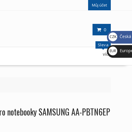
Můj účet
0
Česká 
CZK
Kč
Sleva
Europ
EUR
více
€
e pro notebooky SAMSUNG AA-PBTN6EP