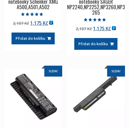
notebooky Schenker XMG
notebooky SAGER
A500,A501,A502
NP2240,NP2252,NP3260,NP3
265
Hodnocení
Původní
Aktuální
1,175
Kč
2,107
Kč
4.50
Hodnocení
z 5
Původní
Aktuáln
1,175
Kč
cena
cena
2,107
Kč
4.50
z 5
cena
cena
byla:
je:
Přidat do košíku
byla:
je:
2,107 Kč
1,175 Kč
Přidat do košíku
2,107 Kč
1,175 Kč
SLEVA!
SLEVA!