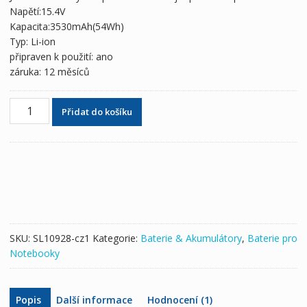
2,771 Kč
1,634 Kč
Napětí:15.4V
Kapacita:3530mAh(54Wh)
Typ: Li-ion
připraven k použití: ano
záruka: 12 měsíců
Originální
Přidat do košíku
baterie
pro
notebooky
SAMSUNG
AA-
PBTN4LR
množství
SKU:
SL10928-cz1
Kategorie:
Baterie & Akumulátory
,
Baterie pro
Notebooky
Popis
Další informace
Hodnocení (1)