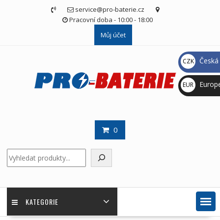
Skip
service@pro-baterie.cz
to
Pracovní doba - 10:00 - 18:00
content
Můj účet
Česká 
CZK
Kč
Europ
EUR
€
0
Hledat
KATEGORIE