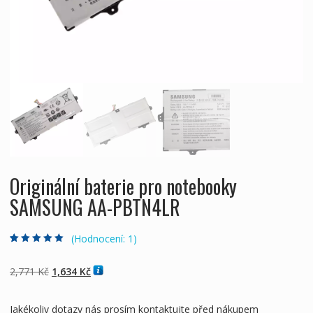
Originální baterie pro notebooky
SAMSUNG AA-PBTN4LR
(Hodnocení:
1
)
Hodnoceno
1
5.00
z 5 na základě
hodnocení
Původní
Aktuální
2,771
Kč
1,634
Kč
zákazníka
cena
cena
byla:
je:
Jakékoliv dotazy nás prosím kontaktujte před nákupem