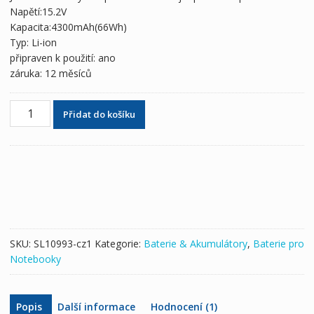
3,056 Kč
1,802 Kč
Napětí:15.2V
Kapacita:4300mAh(66Wh)
Typ: Li-ion
připraven k použití: ano
záruka: 12 měsíců
Originální
Přidat do košíku
baterie
pro
notebooky
SAMSUNG
AA-
PBTN4GP
množství
SKU:
SL10993-cz1
Kategorie:
Baterie & Akumulátory
,
Baterie pro
Notebooky
Popis
Další informace
Hodnocení (1)