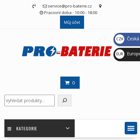
Skip
service@pro-baterie.cz
to
Pracovní doba - 10:00 - 18:00
content
Můj účet
Česká 
CZK
Kč
Europ
EUR
€
0
Hledat
KATEGORIE