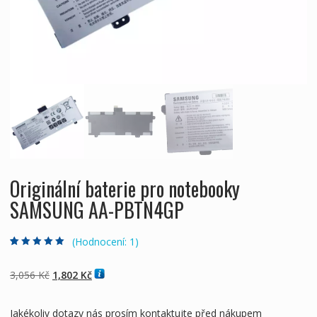
Originální baterie pro notebooky
SAMSUNG AA-PBTN4GP
(Hodnocení:
1
)
Hodnoceno
1
5.00
z 5 na základě
hodnocení
Původní
Aktuální
3,056
Kč
1,802
Kč
zákazníka
cena
cena
byla:
je:
Jakékoliv dotazy nás prosím kontaktujte před nákupem