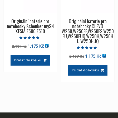
Originální baterie pro
Originální baterie pro
notebooky Schenker mySN
notebooky CLEVO
XESIA E500,E510
W250,W250EF,W250ES,W250
EU,W250EUQ,W250H,W250H
U,W250HUQ
Hodnocení
Původní
Aktuální
1,175
Kč
2,107
Kč
5.00
z 5
cena
cena
Hodnocení
Původní
Aktuáln
1,175
Kč
2,107
Kč
4.50
byla:
je:
z 5
Přidat do košíku
cena
cena
2,107 Kč
1,175 Kč
byla:
je:
Přidat do košíku
2,107 Kč
1,175 Kč