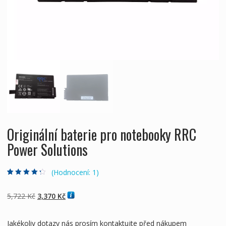
Originální baterie pro notebooky RRC
Power Solutions
(Hodnocení:
1
)
Hodnoceno
1
4.00
z 5 na
základě
Původní
Aktuální
5,722
Kč
3,370
Kč
hodnocení
zákazníka
cena
cena
byla:
je:
Jakékoliv dotazy nás prosím kontaktujte před nákupem