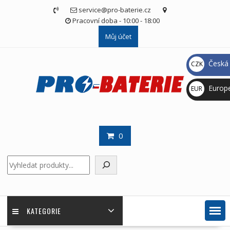
Skip
service@pro-baterie.cz
to
Pracovní doba - 10:00 - 18:00
content
Můj účet
Česká 
CZK
Kč
Europ
EUR
€
0
Hledat
KATEGORIE