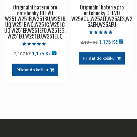
Originální baterie pro
Originální baterie pro
notebooky CLEVO
notebooky CLEVO
W251,W251B,W251BU,W251B
W25ACU,W25AEF,W25AES,W2
UQ,W251BWQ,W251C,W251C
5AEN,W25AEU
UQ,W251EF,W251EFQ,W251EG,
W251EQ,W251EU,W251EUQ
Hodnocení
Původní
Aktuáln
1,175
Kč
2,107
Kč
5.00
z 5
cena
cena
Hodnocení
Původní
Aktuální
1,175
Kč
2,107
Kč
5.00
byla:
je:
z 5
Přidat do košíku
cena
cena
2,107 Kč
1,175 Kč
byla:
je:
Přidat do košíku
2,107 Kč
1,175 Kč