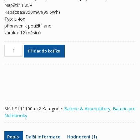
5,722 Kč
3,370 Kč
Napětí:11.25V
Kapacita:8850mAh(99.6Wh)
Typ: Li-ion
připraven k použití: ano
záruka: 12 měsíců
Originální
Přidat do košíku
baterie
pro
notebooky
RRC
Power
Solutions
množství
SKU:
SL11100-cz2
Kategorie:
Baterie & Akumulátory
,
Baterie pro
Notebooky
Popis
Další informace
Hodnocení (1)