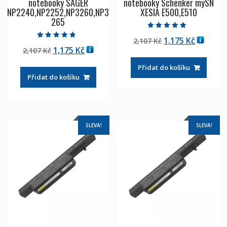
notebooky SAGER
notebooky Schenker mySN
NP2240,NP2252,NP3260,NP3
XESIA E500,E510
265
Hodnocení
Původní
Aktuáln
1,175
Kč
2,107
Kč
5.00
Hodnocení
z 5
Původní
Aktuální
1,175
Kč
2,107
Kč
cena
cena
4.50
z 5
cena
cena
byla:
je:
Přidat do košíku
byla:
je:
2,107 Kč
1,175 Kč
Přidat do košíku
2,107 Kč
1,175 Kč
SLEVA!
SLEVA!