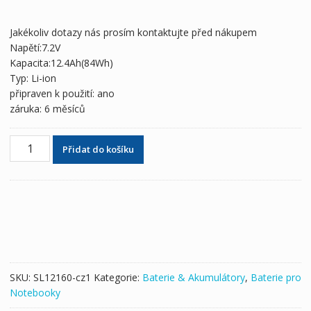
cena
cena
byla:
je:
Jakékoliv dotazy nás prosím kontaktujte před nákupem
1,213 Kč
809 Kč
Napětí:7.2V
Kapacita:12.4Ah(84Wh)
Typ: Li-ion
připraven k použití: ano
záruka: 6 měsíců
Originální
Přidat do košíku
baterie
pro
notebooky
PANASONIC
CF-
VZSU60U
CF-
VZSU60AJS
SKU:
SL12160-cz1
Kategorie:
Baterie & Akumulátory
,
Baterie pro
CF-
Notebooky
VZSU61AJS
množství