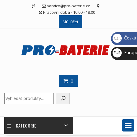
Skip
service@pro-baterie.cz
to
Pracovní doba - 10:00 - 18:00
content
Můj účet
Česká 
CZK
Kč
Europ
EUR
€
0
Hledat
KATEGORIE