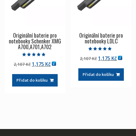
Originální baterie pro
Originální baterie pro
notebooky Schenker XMG
notebooky LDLC
A700,A701,A702
Hodnocení
Původní
Aktuáln
1,175
Kč
2,107
Kč
5.00
Hodnocení
z 5
Původní
Aktuální
1,175
Kč
2,107
Kč
cena
cena
5.00
z 5
cena
cena
byla:
je:
Přidat do košíku
byla:
je:
2,107 Kč
1,175 Kč
Přidat do košíku
2,107 Kč
1,175 Kč