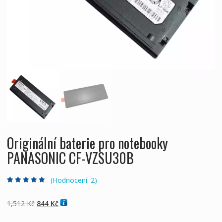
Originální baterie pro notebooky
PANASONIC CF-VZSU30B
(Hodnocení:
2
)
Hodnoceno
2
5.00
z 5 na základě
hodnocení
Původní
Aktuální
1,512
Kč
844
Kč
zákazníků
cena
cena