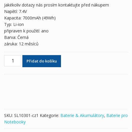
byla:
je:
Jakékoliv dotazy nás prosím kontaktujte před nákupem
1,512 Kč
844 Kč
Napětí: 7.4V
Kapacita: 7000mAh (49Wh)
Typ: Li-ion
připraven k použití: ano
Barva: Černá
záruka: 12 měsíců
Originální
Přidat do košíku
baterie
pro
notebooky
PANASONIC
CF-
VZSU30B
množství
SKU:
SL10301-cz1
Kategorie:
Baterie & Akumulátory
,
Baterie pro
Notebooky