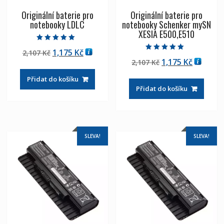
Originální baterie pro
Originální baterie pro
notebooky LDLC
notebooky Schenker mySN
XESIA E500,E510
Hodnocení
Původní
Aktuální
1,175
Kč
2,107
Kč
5.00
Hodnocení
z 5
Původní
Aktuáln
1,175
Kč
cena
cena
2,107
Kč
5.00
z 5
cena
cena
byla:
je:
Přidat do košíku
byla:
je:
2,107 Kč
1,175 Kč
Přidat do košíku
2,107 Kč
1,175 Kč
SLEVA!
SLEVA!