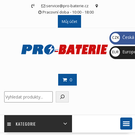
Skip
service@pro-baterie.cz
to
Pracovní doba - 10:00 - 18:00
content
Můj účet
Česká 
CZK
Kč
Europ
EUR
€
0
Hledat
KATEGORIE