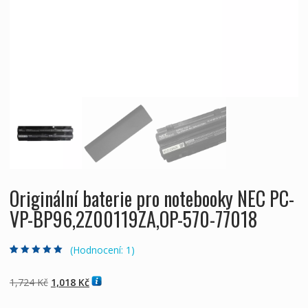
Originální baterie pro notebooky NEC PC-
VP-BP96,2Z00119ZA,OP-570-77018
(Hodnocení:
1
)
Hodnoceno
1
5.00
z 5 na základě
hodnocení
Původní
Aktuální
1,724
Kč
1,018
Kč
zákazníka
cena
cena