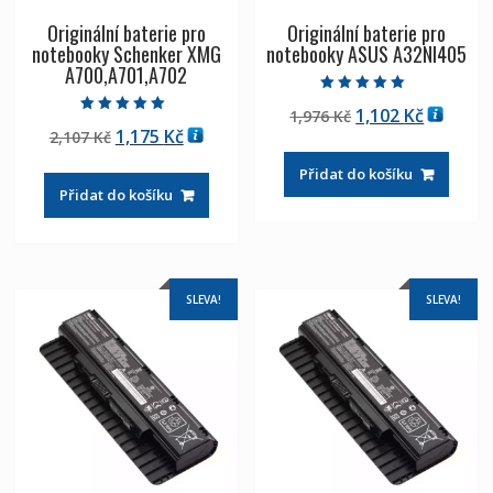
Originální baterie pro
Originální baterie pro
notebooky Schenker XMG
notebooky ASUS A32NI405
A700,A701,A702
Hodnocení
Původní
Aktuáln
1,102
Kč
1,976
Kč
5.00
Hodnocení
z 5
Původní
Aktuální
1,175
Kč
2,107
Kč
cena
cena
5.00
z 5
cena
cena
byla:
je:
Přidat do košíku
byla:
je:
1,976 Kč
1,102 Kč
Přidat do košíku
2,107 Kč
1,175 Kč
SLEVA!
SLEVA!