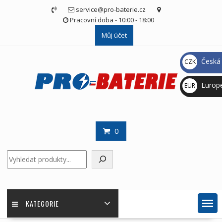
Skip
service@pro-baterie.cz
to
Pracovní doba - 10:00 - 18:00
content
Můj účet
Česká 
CZK
Kč
Europ
EUR
€
0
Hledat
KATEGORIE