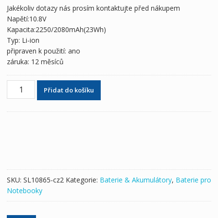
byla:
je:
Jakékoliv dotazy nás prosím kontaktujte před nákupem
1,724 Kč
1,018 Kč
Napětí:10.8V
Kapacita:2250/2080mAh(23Wh)
Typ: Li-ion
připraven k použití: ano
záruka: 12 měsíců
Originální
Přidat do košíku
baterie
pro
notebooky
NEC
PC-
VP-
BP96,2Z00119ZA,OP-
570-
SKU:
SL10865-cz2
Kategorie:
Baterie & Akumulátory
,
Baterie pro
77018
Notebooky
množství