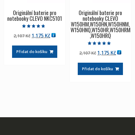
Originální baterie pro
Originální baterie pro
notebooky CLEVO NKC5101
notebooky CLEVO
W150HM,W150HN,W150HNM,
W150HNQ,W150HR,W150HRM
Hodnocení
,W150HRQ
Původní
Aktuální
1,175
Kč
2,107
Kč
4.50
z 5
cena
cena
byla:
je:
Hodnocení
Přidat do košíku
Původní
Aktuáln
1,175
Kč
2,107
Kč
5.00
2,107 Kč
1,175 Kč
z 5
cena
cena
byla:
je:
Přidat do košíku
2,107 Kč
1,175 Kč