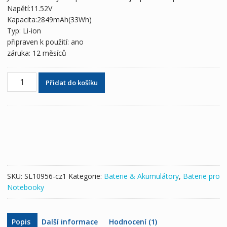
2,914 Kč
1,718 Kč
Napětí:11.52V
Kapacita:2849mAh(33Wh)
Typ: Li-ion
připraven k použití: ano
záruka: 12 měsíců
Originální
Přidat do košíku
baterie
pro
notebooky
NEC
PC-
VP-
BP121
množství
SKU:
SL10956-cz1
Kategorie:
Baterie & Akumulátory
,
Baterie pro
Notebooky
Popis
Další informace
Hodnocení (1)