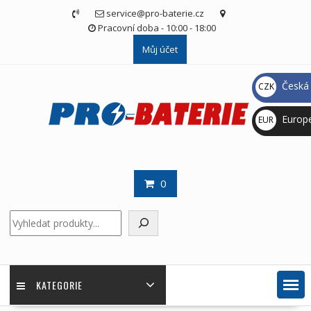
Skip
service@pro-baterie.cz
to
Pracovní doba - 10:00 - 18:00
content
Můj účet
Česká 
CZK
Kč
Europ
EUR
€
0
Hledat
KATEGORIE