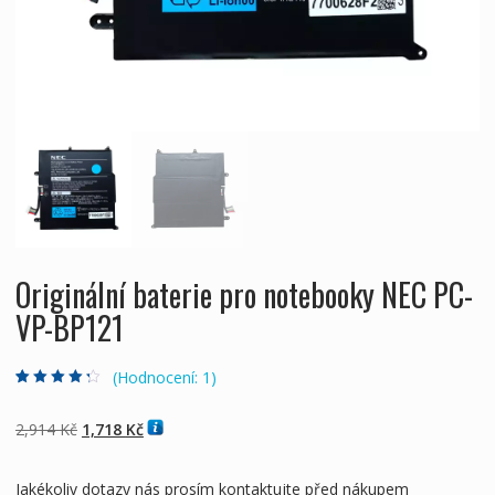
Originální baterie pro notebooky NEC PC-
VP-BP121
(Hodnocení:
1
)
Hodnoceno
1
4.00
z 5 na
základě
Původní
Aktuální
2,914
Kč
1,718
Kč
hodnocení
zákazníka
cena
cena
byla:
je:
Jakékoliv dotazy nás prosím kontaktujte před nákupem