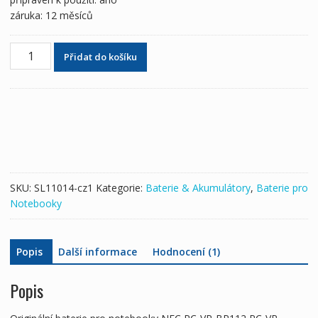
záruka: 12 měsíců
Originální
Přidat do košíku
baterie
pro
notebooky
NEC
PC-
VP-
BP112,PC-
VP-
SKU:
SL11014-cz1
Kategorie:
Baterie & Akumulátory
,
Baterie pro
BP111
Notebooky
množství
Popis
Další informace
Hodnocení (1)
Popis