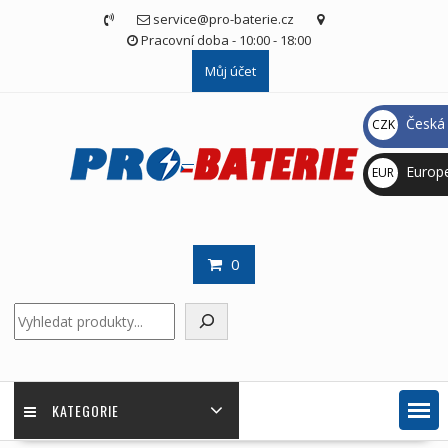
Skip
service@pro-baterie.cz
to
Pracovní doba - 10:00 - 18:00
content
Můj účet
Česká 
CZK
Kč
Europ
EUR
€
0
Hledat
KATEGORIE