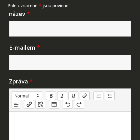
Pole označené
*
jsou povinné
název
*
E-mailem
*
Zpráva
*