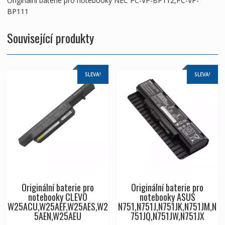
Originální baterie pro notebooky NEC PC-VP-BP112,PC-VP-
BP111
Související produkty
SLEVA!
SLEVA!
Originální baterie pro
Originální baterie pro
notebooky CLEVO
notebooky ASUS
W25ACU,W25AEF,W25AES,W2
N751,N751J,N751JK,N751JM,N
5AEN,W25AEU
751JQ,N751JW,N751JX