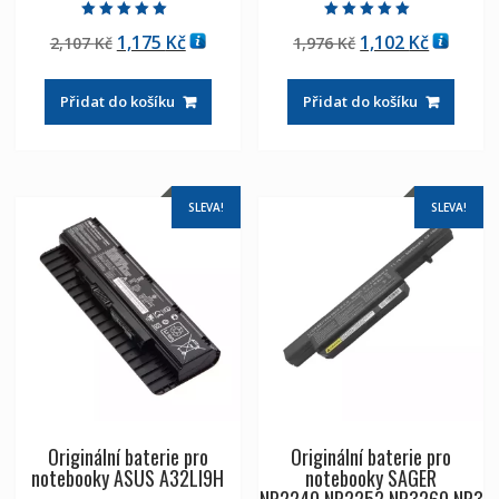
Hodnocení
Hodnocení
Původní
Aktuální
Původní
Aktuáln
1,175
Kč
1,102
Kč
2,107
Kč
1,976
Kč
5.00
5.00
z 5
z 5
cena
cena
cena
cena
byla:
je:
byla:
je:
Přidat do košíku
Přidat do košíku
2,107 Kč
1,175 Kč
1,976 Kč
1,102 Kč
SLEVA!
SLEVA!
Originální baterie pro
Originální baterie pro
notebooky ASUS A32LI9H
notebooky SAGER