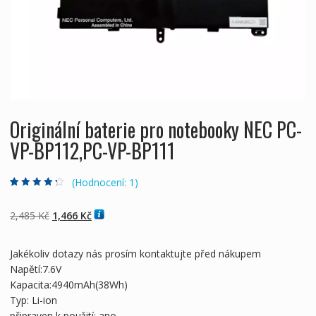
Originální baterie pro notebooky NEC PC-
VP-BP112,PC-VP-BP111
(Hodnocení:
1
)
Hodnoceno
1
4.00
z 5 na
základě
Původní
Aktuální
2,485
Kč
1,466
Kč
hodnocení
zákazníka
cena
cena
byla:
je:
Jakékoliv dotazy nás prosím kontaktujte před nákupem
2,485 Kč
1,466 Kč
Napětí:7.6V
Kapacita:4940mAh(38Wh)
Typ: Li-ion
připraven k použití: ano