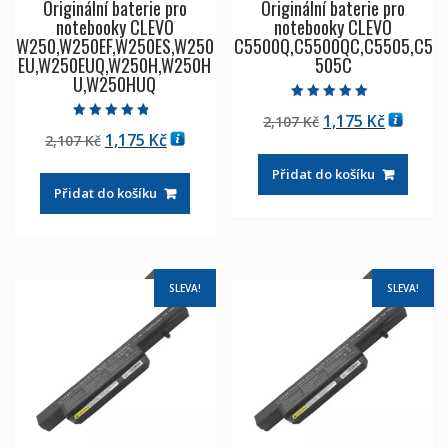
Originální baterie pro
Originální baterie pro
notebooky CLEVO
notebooky CLEVO
W250,W250EF,W250ES,W250
C5500Q,C5500QC,C5505,C5
EU,W250EUQ,W250H,W250H
505C
U,W250HUQ
Hodnocení
Původní
Aktuáln
1,175
Kč
2,107
Kč
5.00
Hodnocení
z 5
Původní
Aktuální
1,175
Kč
2,107
Kč
cena
cena
4.50
z 5
cena
cena
byla:
je:
Přidat do košíku
byla:
je:
2,107 Kč
1,175 Kč
Přidat do košíku
2,107 Kč
1,175 Kč
SLEVA!
SLEVA!