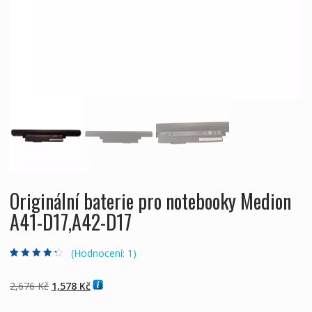
Originální baterie pro notebooky Medion
A41-D17,A42-D17
(Hodnocení:
1
)
Hodnoceno
1
4.00
z 5 na
základě
Původní
Aktuální
2,676
Kč
1,578
Kč
hodnocení
zákazníka
cena
cena