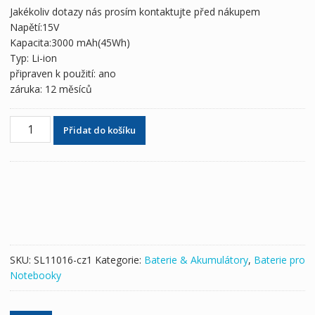
byla:
je:
Jakékoliv dotazy nás prosím kontaktujte před nákupem
2,676 Kč
1,578 Kč
Napětí:15V
Kapacita:3000 mAh(45Wh)
Typ: Li-ion
připraven k použití: ano
záruka: 12 měsíců
Originální
Přidat do košíku
baterie
pro
notebooky
Medion
A41-
D17,A42-
D17
množství
SKU:
SL11016-cz1
Kategorie:
Baterie & Akumulátory
,
Baterie pro
Notebooky