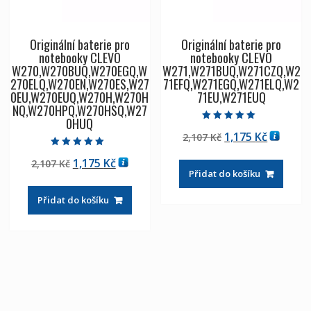
Originální baterie pro
Originální baterie pro
notebooky CLEVO
notebooky CLEVO
W270,W270BUQ,W270EGQ,W
W271,W271BUQ,W271CZQ,W2
270ELQ,W270EN,W270ES,W27
71EFQ,W271EGQ,W271ELQ,W2
0EU,W270EUQ,W270H,W270H
71EU,W271EUQ
NQ,W270HPQ,W270HSQ,W27
0HUQ
Hodnocení
Původní
Aktuáln
1,175
Kč
2,107
Kč
5.00
z 5
cena
cena
Hodnocení
Původní
Aktuální
1,175
Kč
2,107
Kč
5.00
byla:
je:
z 5
Přidat do košíku
cena
cena
2,107 Kč
1,175 Kč
byla:
je:
Přidat do košíku
2,107 Kč
1,175 Kč