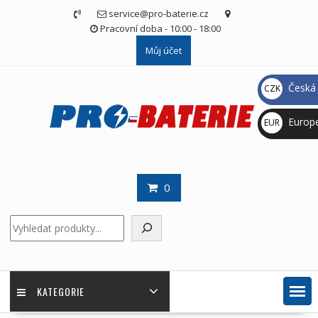
Skip
service@pro-baterie.cz
to
Pracovní doba - 10:00 - 18:00
content
Můj účet
Česká 
CZK
Kč
Europ
EUR
€
0
Hledat
KATEGORIE