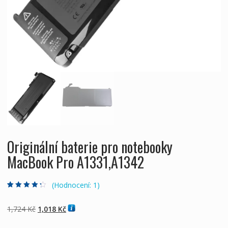
Originální baterie pro notebooky
MacBook Pro A1331,A1342
(Hodnocení:
1
)
Hodnoceno
1
4.00
z 5 na
základě
Původní
Aktuální
1,724
Kč
1,018
Kč
hodnocení
zákazníka
cena
cena