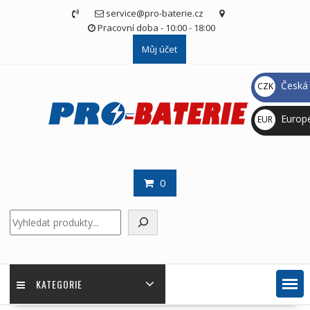
Skip
service@pro-baterie.cz
to
Pracovní doba - 10:00 - 18:00
content
Můj účet
Česká 
CZK
Kč
Europ
EUR
€
0
Hledat
KATEGORIE