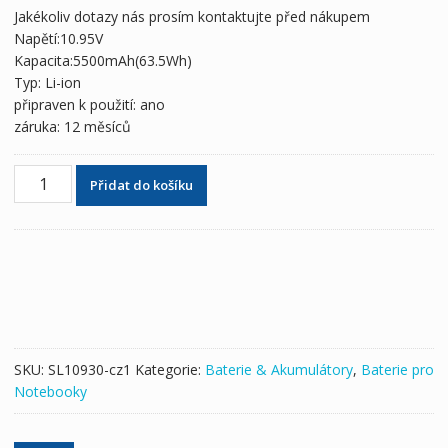
byla:
je:
Jakékoliv dotazy nás prosím kontaktujte před nákupem
1,724 Kč
1,018 Kč
Napětí:10.95V
Kapacita:5500mAh(63.5Wh)
Typ: Li-ion
připraven k použití: ano
záruka: 12 měsíců
Originální
Přidat do košíku
baterie
pro
notebooky
MacBook
Pro
A1331,A1342
množství
SKU:
SL10930-cz1
Kategorie:
Baterie & Akumulátory
,
Baterie pro
Notebooky