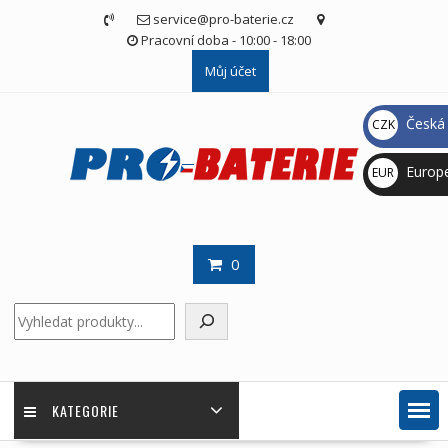
Skip
service@pro-baterie.cz
to
Pracovní doba - 10:00 - 18:00
content
Můj účet
Česká 
CZK
Kč
Europ
EUR
€
0
Hledat
KATEGORIE