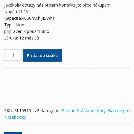
byla:
je:
Jakékoliv dotazy nás prosím kontaktujte před nákupem
1,819 Kč
1,074 Kč
Napětí:11.1V
Kapacita:4050mAh(45Wh)
Typ: Li-ion
připraven k použití: ano
záruka: 12 měsíců
Originální
Přidat do košíku
baterie
pro
notebooky
LENOVO
SB10K97606,SB10K97609
množství
SKU:
SL10915-cz2
Kategorie:
Baterie & Akumulátory
,
Baterie pro
Notebooky