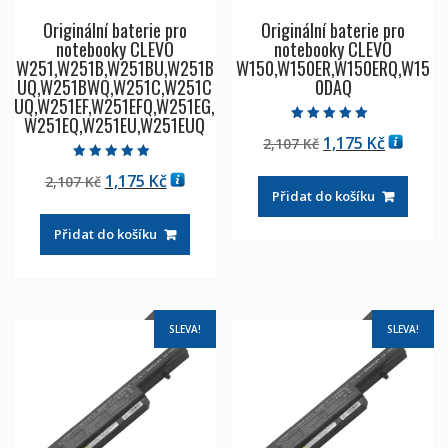
Originální baterie pro
Originální baterie pro
notebooky CLEVO
notebooky CLEVO
W251,W251B,W251BU,W251B
W150,W150ER,W150ERQ,W15
UQ,W251BWQ,W251C,W251C
0DAQ
UQ,W251EF,W251EFQ,W251EG,
W251EQ,W251EU,W251EUQ
Hodnocení
Původní
Aktuáln
1,175
Kč
2,107
Kč
5.00
z 5
cena
cena
Hodnocení
Původní
Aktuální
1,175
Kč
2,107
Kč
5.00
byla:
je:
z 5
Přidat do košíku
cena
cena
2,107 Kč
1,175 Kč
byla:
je:
Přidat do košíku
2,107 Kč
1,175 Kč
SLEVA!
SLEVA!