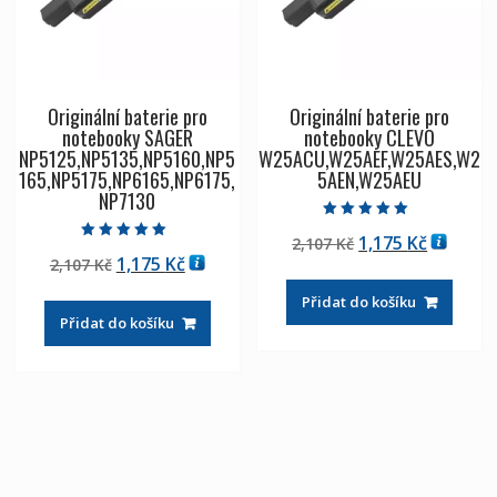
Originální baterie pro
Originální baterie pro
notebooky SAGER
notebooky CLEVO
NP5125,NP5135,NP5160,NP5
W25ACU,W25AEF,W25AES,W2
165,NP5175,NP6165,NP6175,
5AEN,W25AEU
NP7130
Hodnocení
Původní
Aktuáln
1,175
Kč
2,107
Kč
5.00
Hodnocení
z 5
Původní
Aktuální
1,175
Kč
2,107
Kč
cena
cena
5.00
z 5
cena
cena
byla:
je:
Přidat do košíku
byla:
je:
2,107 Kč
1,175 Kč
Přidat do košíku
2,107 Kč
1,175 Kč