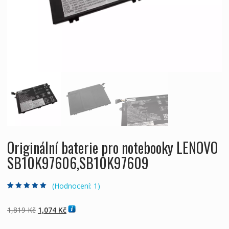
Originální baterie pro notebooky LENOVO
SB10K97606,SB10K97609
(Hodnocení:
1
)
Hodnoceno
1
5.00
z 5 na základě
hodnocení
Původní
Aktuální
1,819
Kč
1,074
Kč
zákazníka
cena
cena