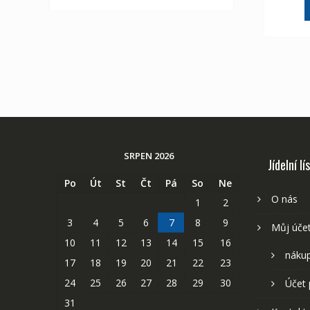
SRPEN 2026
Jídelní lí
Po
Út
St
Čt
Pá
So
Ne
O nás
1
2
3
4
5
6
7
8
9
Můj úče
10
11
12
13
14
15
16
nákup
17
18
19
20
21
22
23
24
25
26
27
28
29
30
Účet 
31