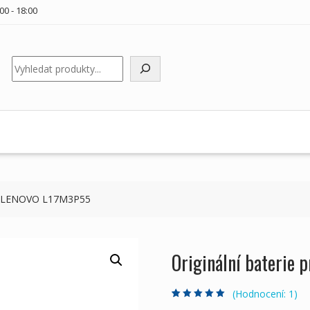
00 - 18:00
Hledat
oky LENOVO L17M3P55
Originální baterie
(Hodnocení:
1
)
Hodnoceno
1
5.00