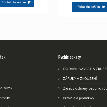
Přidat do košíku
byla:
je:
2,107 Kč
1,175 Kč
Přidat do košíku
2,107 Kč
1,
stek
Rychlé odkazy
DODÁNÍ, NÁVRAT A ZRUŠE
t
ZÁRUKY A ZKOUŠENÍ
ní vozík
Zásady ochrany osobních ú
prosím
Pravidla a podmínky