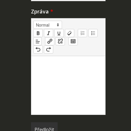
Zpráva
*