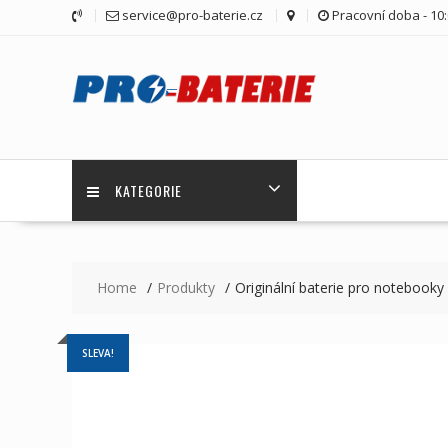
Skip
service@pro-baterie.cz
Pracovní doba - 10:
to
content
KATEGORIE
Home
Produkty
Originální baterie pro notebo
SLEVA!