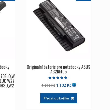
ebooky
Originální baterie pro notebooky ASUS
A32NI405
70ELQ,W
0EUQ,W27
Hodnocení
0HSQ,W2
Původní
Aktuální
1,102
Kč
1,976
Kč
5.00
z 5
cena
cena
byla:
je:
Přidat do košíku
1,976 Kč
1,102 Kč
tuální
na