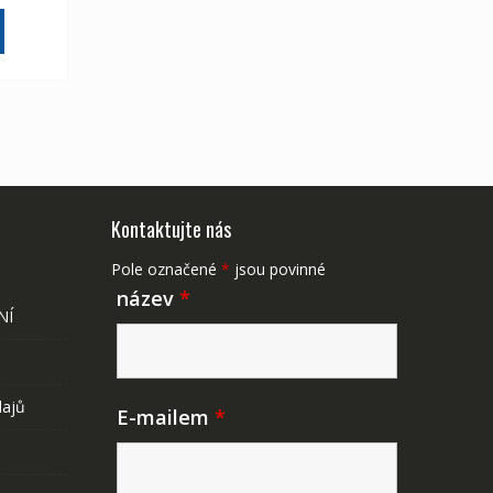
175 Kč
Kontaktujte nás
Pole označené
*
jsou povinné
název
*
NÍ
dajů
E-mailem
*