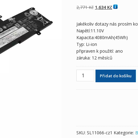
z 5 na základě
hodnocení
Původní
Aktuální
2,771
Kč
1,634
Kč
zákazníka
cena
cena
byla:
je:
Jakékoliv dotazy nás prosím k
2,771 Kč
1,634 Kč
Napětí:11.10V
Kapacita:4080mAh(45Wh)
Typ: Li-ion
připraven k použití: ano
záruka: 12 měsíců
Originální
Přidat do košíku
baterie
pro
notebooky
LENOVO
L17M3P55
množství
SKU:
SL11066-cz1
Kategorie:
B