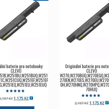
ální baterie pro notebooky
Originální baterie pro not
CLEVO
CLEVO
51B,W251BU,W251BUQ,W251
W270,W270BUQ,W270EGQ,W2
1C,W251CUQ,W251EF,W251EF
270EN,W270ES,W270EU,W27
G,W251EQ,W251EU,W251EUQ
0H,W270HNQ,W270HPQ,W27
70HUQ
Hodnocení
Původní
Aktuální
1,175
Kč
2,107
Kč
5.00
Hodnocení
z 5
Původní
Ak
1,175
Kč
cena
cena
2,107
Kč
5.00
z 5
cena
ce
byla:
je: