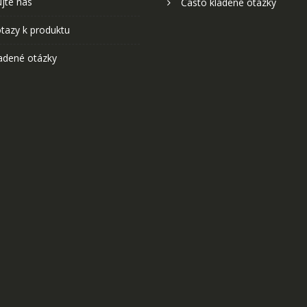
jte nás
Často kladené otázky
tazy k produktu
adené otázky