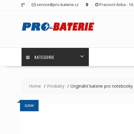
Skip
service@pro-baterie.cz
Pracovní doba - 10:
to
content
KATEGORIE
Home
Produkty
Originální baterie pro noteboo
SLEVA!