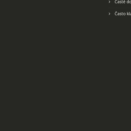
Časté do
Často kl