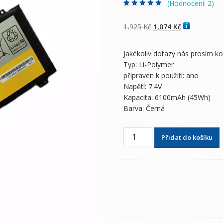
(Hodnocení:
2
)
Hodnoceno
2
5.00
z 5 na základě
hodnocení
Původní
Aktuální
1,925
Kč
1,074
Kč
zákazníků
cena
cena
byla:
je:
Jakékoliv dotazy nás prosím k
1,925 Kč
1,074 Kč
Typ: Li-Polymer
připraven k použití: ano
Napětí: 7.4V
Kapacita: 6100mAh (45Wh)
Barva: Černá
Originální
Přidat do košíku
baterie
pro
notebooky
LENOVO
IdeaPad
U330
Touch
množství