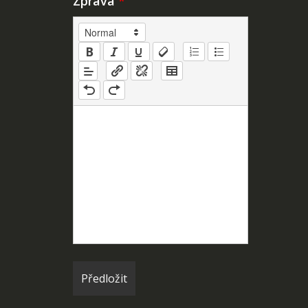
Zpráva
*