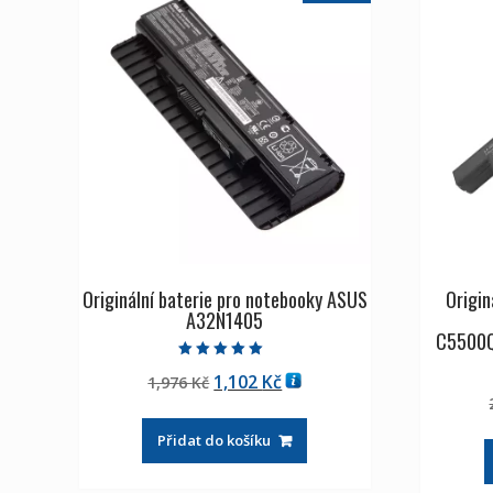
Originální baterie pro notebooky ASUS
Origin
A32N1405
C5500
Hodnocení
Původní
Aktuální
1,102
Kč
1,976
Kč
5.00
z 5
cena
cena
byla:
je:
Přidat do košíku
1,976 Kč
1,102 Kč