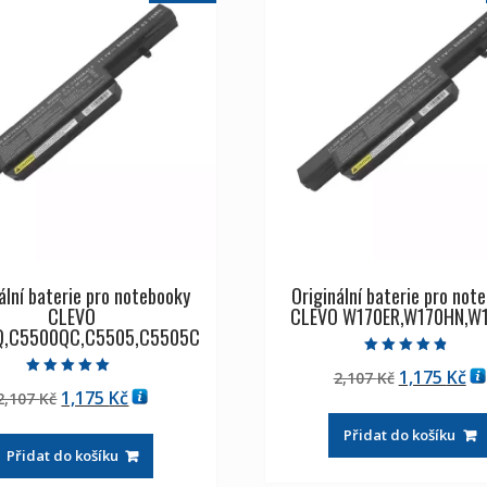
ální baterie pro notebooky
Originální baterie pro not
CLEVO
CLEVO W170ER,W170HN,W
Q,C5500QC,C5505,C5505C
Hodnocení
Původní
Ak
1,175
Kč
2,107
Kč
4.50
Hodnocení
z 5
Původní
Aktuální
1,175
Kč
2,107
Kč
cena
ce
5.00
z 5
cena
cena
byla:
je:
Přidat do košíku
byla:
je:
2,107 Kč
1,
Přidat do košíku
2,107 Kč
1,175 Kč