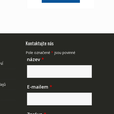
2,107 Kč
1,175 Kč
Kontaktujte nás
Pole označené
*
jsou povinné
název
*
NÍ
dajů
E-mailem
*