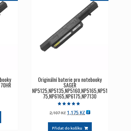
ebooky
Originální baterie pro notebooky
170HR
SAGER
NP5125,NP5135,NP5160,NP5165,NP51
75,NP6165,NP6175,NP7130
tuální
na
Hodnocení
Původní
Aktuální
1,175
Kč
2,107
Kč
5.00
z 5
cena
cena
175 Kč
byla:
je:
Přidat do košíku