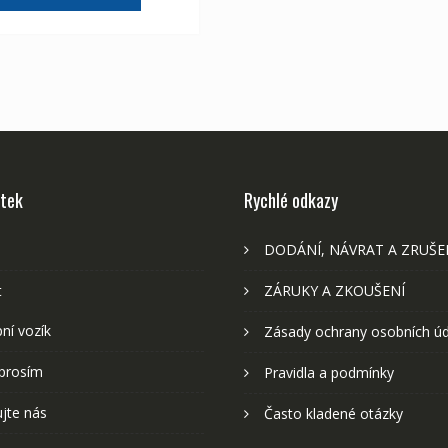
2,107 Kč
1,175 Kč
stek
Rychlé odkazy
DODÁNÍ, NÁVRAT A ZRUŠE
t
ZÁRUKY A ZKOUŠENÍ
ní vozík
Zásady ochrany osobních ú
prosím
Pravidla a podmínky
jte nás
Často kladené otázky