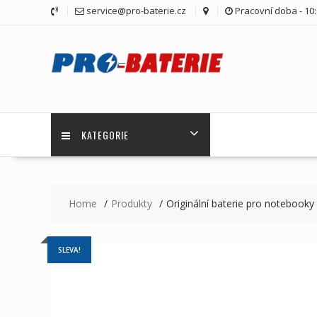
Skip
service@pro-baterie.cz
Pracovní doba - 10:
to
content
KATEGORIE
Home
Produkty
Originální baterie pro notebo
SLEVA!