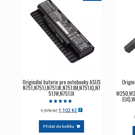
Originální baterie pro notebooky ASUS
Origin
N751,N751J,N751JK,N751JM,N751JQ,N7
51JW,N751JX
W250,W2
EUQ,
Hodnocení
Původní
Aktuální
1,102
Kč
1,976
Kč
5.00
z 5
cena
cena
byla:
je:
Přidat do košíku
1,976 Kč
1,102 Kč