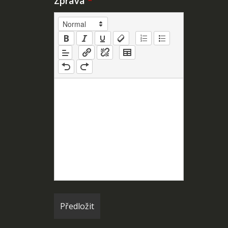
Zpráva
*