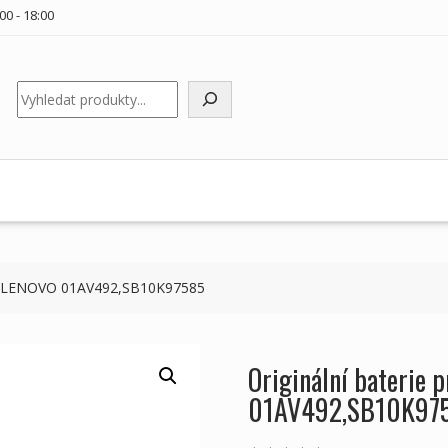
00 - 18:00
Hledat
oky LENOVO 01AV492,SB10K97585
Originální baterie
01AV492,SB10K97