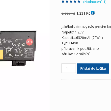
(Hodnocení:
1
)
Hodnoceno
1
5.00
z 5 na základě
hodnocení
Původní
Aktuální
2,085
Kč
1,231
Kč
zákazníka
cena
cena
byla:
je:
Jakékoliv dotazy nás prosím k
2,085 Kč
1,231 Kč
Napětí:11.25V
Kapacita:6320mAh(72Wh)
Typ: Li-ion
připraven k použití: ano
záruka: 12 měsíců
Originální
Přidat do košíku
baterie
pro
notebooky
LENOVO
01AV492,SB10K97585
množství