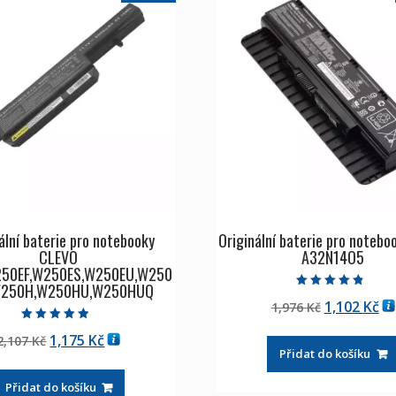
ální baterie pro notebooky
Originální baterie pro noteb
CLEVO
A32N14O5
50EF,W250ES,W250EU,W250
W250H,W250HU,W250HUQ
Hodnocení
Původní
Ak
1,102
Kč
1,976
Kč
4.50
z 5
cena
ce
Hodnocení
Původní
Aktuální
1,175
Kč
2,107
Kč
4.50
byla:
je:
z 5
Přidat do košíku
cena
cena
1,976 Kč
1,
byla:
je:
Přidat do košíku