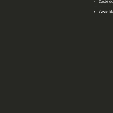
Časté do
Často kl