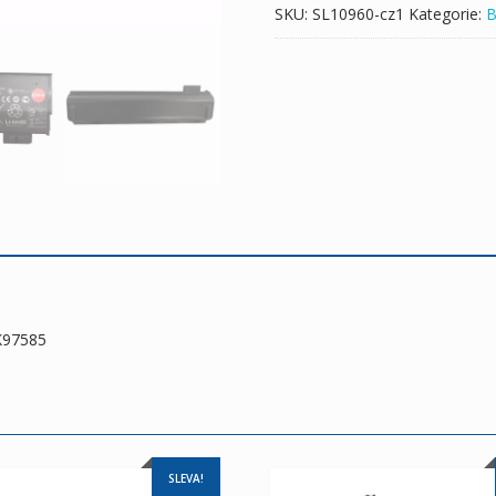
SKU:
SL10960-cz1
Kategorie:
B
K97585
SLEVA!