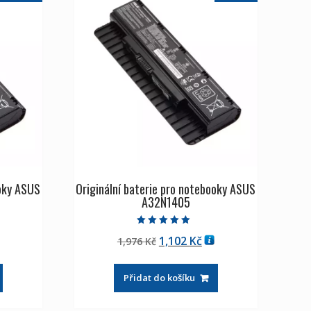
ooky ASUS
Originální baterie pro notebooky ASUS
A32N1405
Hodnocení
tuální
Původní
Aktuální
1,102
Kč
1,976
Kč
5.00
z 5
na
cena
cena
byla:
je:
Přidat do košíku
102 Kč
1,976 Kč
1,102 Kč