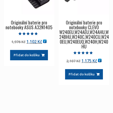
Originální baterie pro
Originální baterie pro
notebooky ASUS A32N14O5
notebooky CLEVO
W240EU,W24AEU,W24AHU,W
24BHU,W240C,W240CU,W24
Hodnocení
0EU,W240EUQ,W240H,W240
Původní
Aktuální
1,102
Kč
1,976
Kč
4.50
z 5
HU
cena
cena
byla:
je:
Přidat do košíku
1,976 Kč
1,102 Kč
Hodnocení
Původní
Aktuáln
1,175
Kč
2,107
Kč
5.00
z 5
cena
cena
byla:
je:
Přidat do košíku
2,107 Kč
1,175 Kč