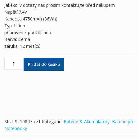
byla:
je:
Jakékoliv dotazy nás prosím kontaktujte před nákupem
1,522 Kč
850 Kč
Napětí:7.4V
Kapacita:4750mAh (36Wh)
Typ: Li-ion
připraven k použití: ano
Barva: Černá
záruka: 12 měsíců
Originální
Přidat do košíku
baterie
pro
notebooky
LENOVO
00HW004,SB10F46442
množství
SKU:
SL10847-cz1
Kategorie:
Baterie & Akumulátory
,
Baterie pro
Notebooky