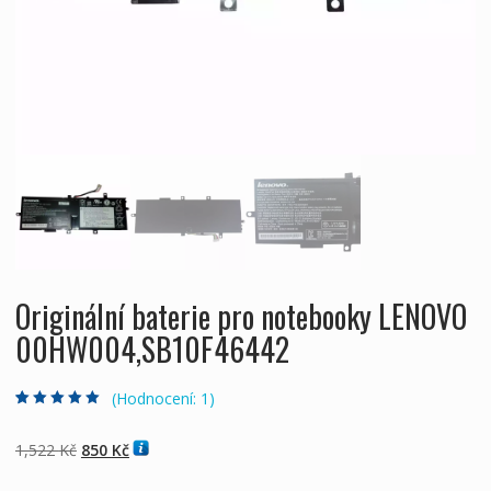
Originální baterie pro notebooky LENOVO
00HW004,SB10F46442
(Hodnocení:
1
)
Hodnoceno
1
5.00
z 5 na základě
hodnocení
Původní
Aktuální
1,522
Kč
850
Kč
zákazníka
cena
cena