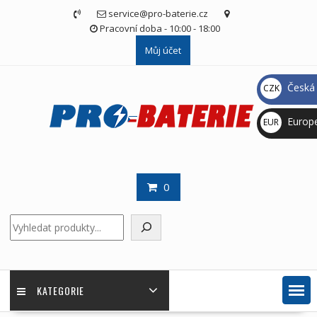
Skip
service@pro-baterie.cz
to
Pracovní doba - 10:00 - 18:00
content
Můj účet
Česká 
CZK
Kč
Europ
EUR
€
0
Hledat
KATEGORIE