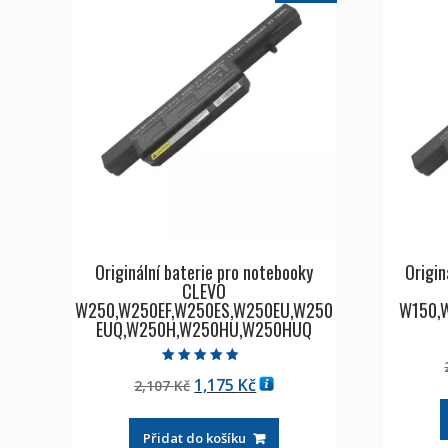
Originální baterie pro notebooky
Origin
CLEVO
W250,W250EF,W250ES,W250EU,W250
W150,
EUQ,W250H,W250HU,W250HUQ
Hodnocení
Původní
Aktuální
1,175
Kč
2,107
Kč
4.50
z 5
cena
cena
byla:
je:
Přidat do košíku