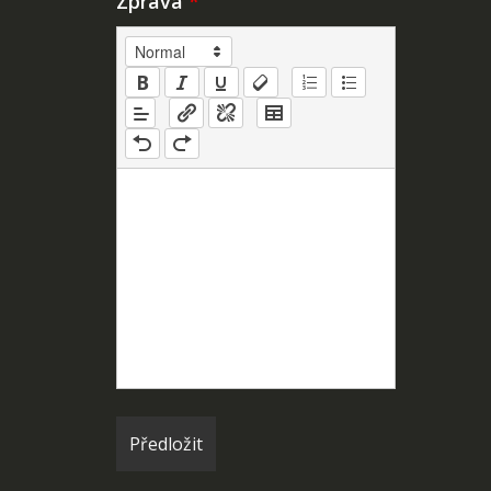
Zpráva
*