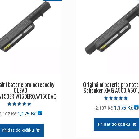
ální baterie pro notebooky
Originální baterie pro not
CLEVO
Schenker XMG A500,A501
W150ER,W150ERQ,W150DAQ
Hodnocení
Původní
Ak
1,175
Kč
2,107
Kč
4.50
Hodnocení
z 5
Původní
Aktuální
1,175
Kč
2,107
Kč
cena
ce
5.00
z 5
cena
cena
byla:
je:
Přidat do košíku
byla:
je:
2,107 Kč
1,
Přidat do košíku
2,107 Kč
1,175 Kč