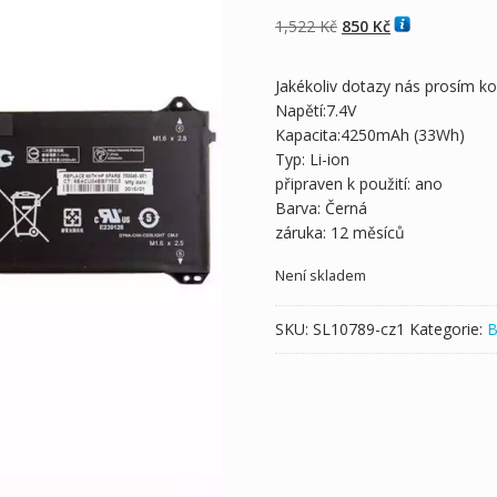
z 5 na základě
hodnocení
Původní
Aktuální
1,522
Kč
850
Kč
zákazníka
cena
cena
byla:
je:
Jakékoliv dotazy nás prosím k
1,522 Kč
850 Kč
Napětí:7.4V
Kapacita:4250mAh (33Wh)
Typ: Li-ion
připraven k použití: ano
Barva: Černá
záruka: 12 měsíců
Není skladem
SKU:
SL10789-cz1
Kategorie:
B