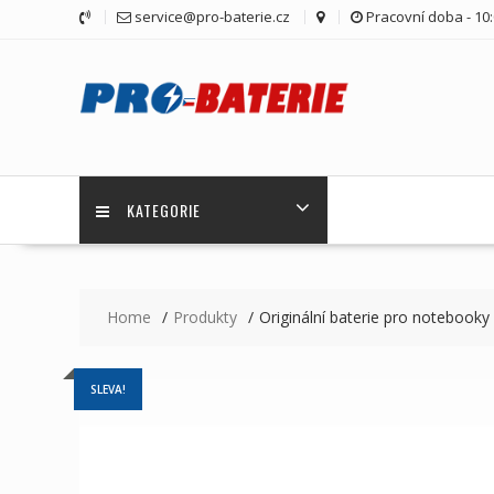
Skip
service@pro-baterie.cz
Pracovní doba - 10:
to
content
KATEGORIE
Home
Produkty
Originální baterie pro notebook
SLEVA!