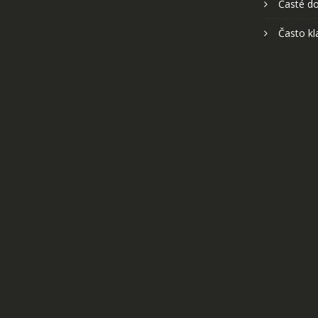
Časté do
Často kl