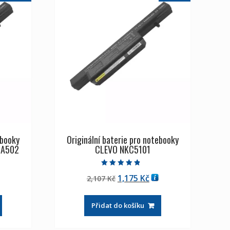
ebooky
Originální baterie pro notebooky
,A502
CLEVO NKC5101
Hodnocení
tuální
Původní
Aktuální
1,175
Kč
2,107
Kč
4.50
z 5
na
cena
cena
byla:
je:
Přidat do košíku
175 Kč
2,107 Kč
1,175 Kč