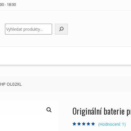
00 - 18:00
Hledat
y HP OL02XL
Originální baterie
(Hodnocení:
1
)
Hodnoceno
1
5.00