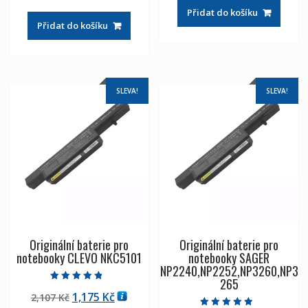
cena
cena
byla:
je:
Přidat do košíku
byla:
je:
2,107 Kč
1,175 Kč
Přidat do košíku
2,107 Kč
1,175 Kč
SLEVA!
SLEVA!
Originální baterie pro
Originální baterie pro
notebooky CLEVO NKC5101
notebooky SAGER
NP2240,NP2252,NP3260,NP3
265
Hodnocení
Původní
Aktuální
1,175
Kč
2,107
Kč
4.50
z 5