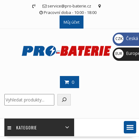
Skip
service@pro-baterie.cz
to
Pracovní doba - 10:00 - 18:00
content
Můj účet
Česká 
CZK
Kč
Europ
EUR
€
0
Hledat
KATEGORIE