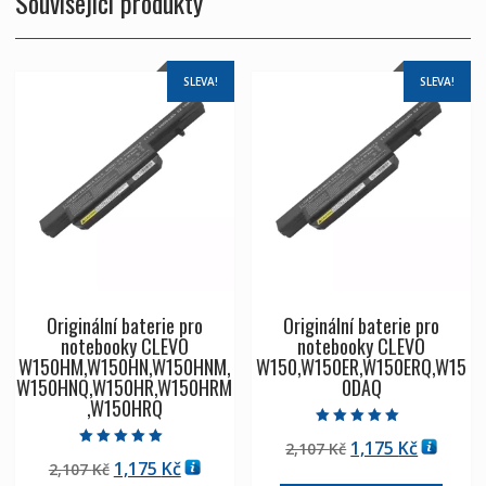
Související produkty
SLEVA!
SLEVA!
Originální baterie pro
Originální baterie pro
notebooky CLEVO
notebooky CLEVO
W150HM,W150HN,W150HNM,
W150,W150ER,W150ERQ,W15
W150HNQ,W150HR,W150HRM
0DAQ
,W150HRQ
Hodnocení
Původní
Aktuáln
1,175
Kč
2,107
Kč
5.00
Hodnocení
z 5
Původní
Aktuální
1,175
Kč
2,107
Kč
cena
cena
5.00
z 5