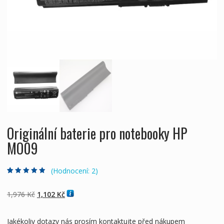
Originální baterie pro notebooky HP
MO09
(Hodnocení:
2
)
Hodnoceno
2
4.50
z 5 na
základě
Původní
Aktuální
1,976
Kč
1,102
Kč
hodnocení
zákazníků
cena
cena
byla:
je:
Jakékoliv dotazy nás prosím kontaktujte před nákupem