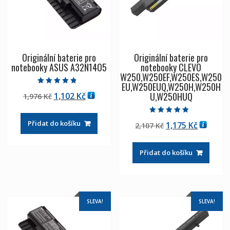
Originální baterie pro
Originální baterie pro
notebooky ASUS A32N14O5
notebooky CLEVO
W250,W250EF,W250ES,W250
EU,W250EUQ,W250H,W250H
Hodnocení
U,W250HUQ
Původní
Aktuální
1,102
Kč
1,976
Kč
4.50
z 5
cena
cena
byla:
je:
Hodnocení
Přidat do košíku
Původní
Aktuáln
1,175
Kč
2,107
Kč
4.50
1,976 Kč
1,102 Kč
z 5
cena
cena
byla:
je:
Přidat do košíku
2,107 Kč
1,175 Kč
SLEVA!
SLEVA!