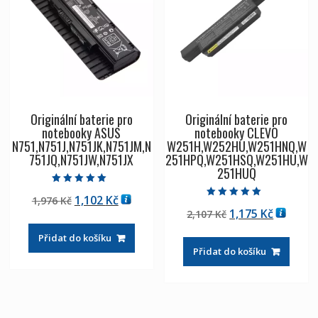
Originální baterie pro
Originální baterie pro
notebooky ASUS
notebooky CLEVO
N751,N751J,N751JK,N751JM,N
W251H,W252HU,W251HNQ,W
751JQ,N751JW,N751JX
251HPQ,W251HSQ,W251HU,W
251HUQ
Hodnocení
Původní
Aktuální
1,102
Kč
1,976
Kč
5.00
Hodnocení
z 5
Původní
Aktuáln
1,175
Kč
cena
cena
2,107
Kč
5.00
z 5
cena
cena
byla:
je:
Přidat do košíku
byla:
je:
1,976 Kč
1,102 Kč
Přidat do košíku
2,107 Kč
1,175 Kč