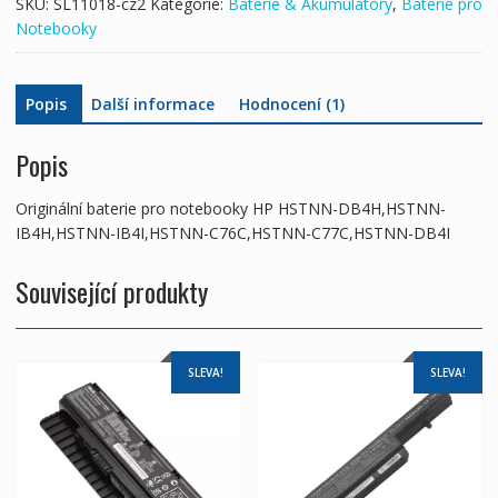
SKU:
SL11018-cz2
Kategorie:
Baterie & Akumulátory
,
Baterie pro
C76C,HSTNN-
Notebooky
C77C,HSTNN-
DB4I
množství
Popis
Další informace
Hodnocení (1)
Popis
Originální baterie pro notebooky HP HSTNN-DB4H,HSTNN-
IB4H,HSTNN-IB4I,HSTNN-C76C,HSTNN-C77C,HSTNN-DB4I
Související produkty
SLEVA!
SLEVA!