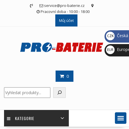
Skip
service@pro-baterie.cz
to
Pracovní doba - 10:00 - 18:00
content
Můj účet
Česká 
CZK
Kč
Europ
EUR
€
0
Hledat
KATEGORIE