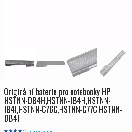
Originální baterie pro notebooky HP
HSTNN-DB4H,HSTNN-IB4H,HSTNN-
IB4I,HSTNN-C76C,HSTNN-C77C,HSTNN-
DB4I
(Hodnocení:
1
)