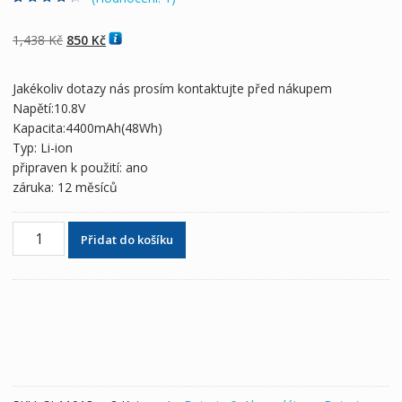
Hodnoceno
1
4.00
z 5 na
základě
Původní
Aktuální
1,438
Kč
850
Kč
hodnocení
zákazníka
cena
cena
byla:
je:
Jakékoliv dotazy nás prosím kontaktujte před nákupem
1,438 Kč
850 Kč
Napětí:10.8V
Kapacita:4400mAh(48Wh)
Typ: Li-ion
připraven k použití: ano
záruka: 12 měsíců
Originální
Přidat do košíku
baterie
pro
notebooky
HP
HSTNN-
DB4H,HSTNN-
IB4H,HSTNN-
IB4I,HSTNN-