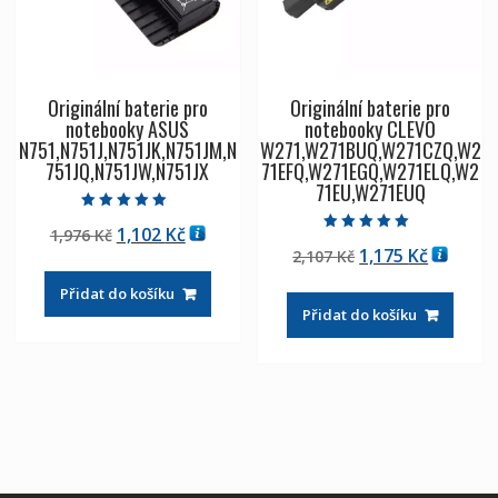
Originální baterie pro
Originální baterie pro
notebooky ASUS
notebooky CLEVO
N751,N751J,N751JK,N751JM,N
W271,W271BUQ,W271CZQ,W2
751JQ,N751JW,N751JX
71EFQ,W271EGQ,W271ELQ,W2
71EU,W271EUQ
Hodnocení
Původní
Aktuální
1,102
Kč
1,976
Kč
5.00
Hodnocení
z 5
Původní
Aktuáln
1,175
Kč
cena
cena
2,107
Kč
5.00
z 5
cena
cena
byla:
je:
Přidat do košíku
byla:
je:
1,976 Kč
1,102 Kč
Přidat do košíku
2,107 Kč
1,175 Kč