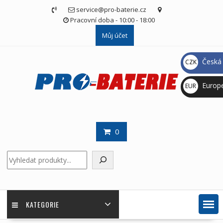
Skip
service@pro-baterie.cz
to
Pracovní doba - 10:00 - 18:00
content
Můj účet
Česká 
CZK
Kč
Europ
EUR
€
0
Hledat
KATEGORIE