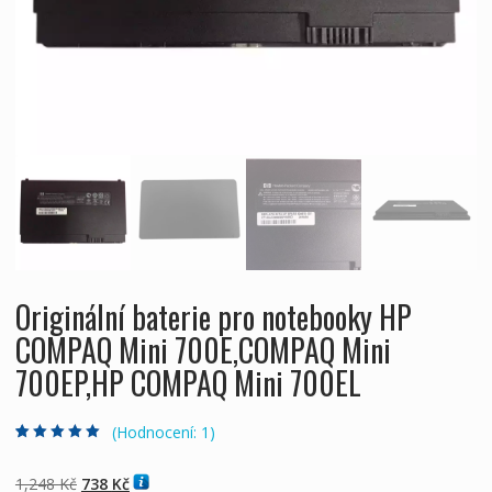
Originální baterie pro notebooky HP
COMPAQ Mini 700E,COMPAQ Mini
700EP,HP COMPAQ Mini 700EL
(Hodnocení:
1
)
Hodnoceno
1
5.00
z 5 na základě
hodnocení
Původní
Aktuální
1,248
Kč
738
Kč
zákazníka