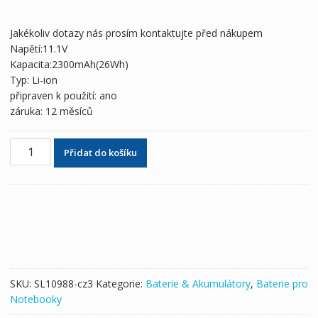
cena
cena
byla:
je:
Jakékoliv dotazy nás prosím kontaktujte před nákupem
1,248 Kč
738 Kč
Napětí:11.1V
Kapacita:2300mAh(26Wh)
Typ: Li-ion
připraven k použití: ano
záruka: 12 měsíců
Originální
Přidat do košíku
baterie
pro
notebooky
HP
COMPAQ
Mini
700E,COMPAQ
Mini
SKU:
SL10988-cz3
Kategorie:
Baterie & Akumulátory
,
Baterie pro
700EP,HP
Notebooky
COMPAQ
Mini