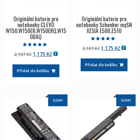
Originální baterie pro
Originální baterie pro
notebooky CLEVO
notebooky Schenker mySN
W150,W150ER,W150ERQ,W15
XESIA E500,E510
0DAQ
Hodnocení
Původní
Aktuáln
1,175
Kč
2,107
Kč
5.00
Hodnocení
z 5
Původní
Aktuální
1,175
Kč
2,107
Kč
cena
cena
5.00
z 5
cena
cena
byla:
je:
Přidat do košíku
byla:
je:
2,107 Kč
1,175 Kč
Přidat do košíku
2,107 Kč
1,175 Kč
SLEVA!
SLEVA!