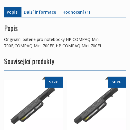
700EL
Popis
Další informace
Hodnocení (1)
množství
Popis
Originální baterie pro notebooky HP COMPAQ Mini
700E,COMPAQ Mini 700EP,HP COMPAQ Mini 700EL
Související produkty
SLEVA!
SLEVA!