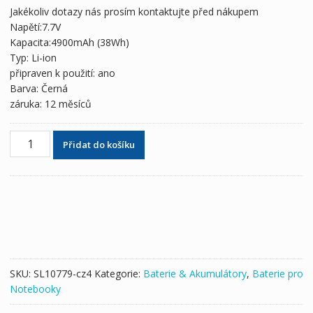
byla:
je:
Jakékoliv dotazy nás prosím kontaktujte před nákupem
1,925 Kč
1,074 Kč
Napětí:7.7V
Kapacita:4900mAh (38Wh)
Typ: Li-ion
připraven k použití: ano
Barva: Černá
záruka: 12 měsíců
Originální
Přidat do košíku
baterie
pro
notebooky
HP
827927-
1C1,827927-
1B1
množství
SKU:
SL10779-cz4
Kategorie:
Baterie & Akumulátory
,
Baterie pro
Notebooky