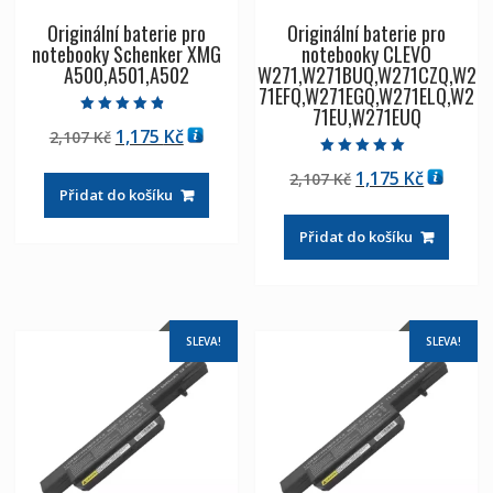
Originální baterie pro
Originální baterie pro
notebooky Schenker XMG
notebooky CLEVO
A500,A501,A502
W271,W271BUQ,W271CZQ,W2
71EFQ,W271EGQ,W271ELQ,W2
71EU,W271EUQ
Hodnocení
Původní
Aktuální
1,175
Kč
2,107
Kč
4.50
z 5
cena
cena
Hodnocení
Původní
Aktuáln
1,175
Kč
2,107
Kč
5.00
byla:
je:
z 5
Přidat do košíku
cena
cena
2,107 Kč
1,175 Kč
byla:
je:
Přidat do košíku
2,107 Kč
1,175 Kč
SLEVA!
SLEVA!