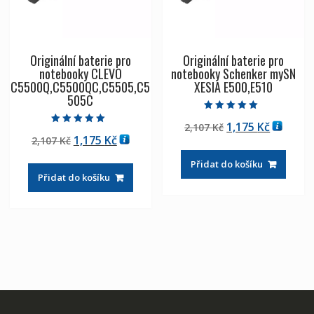
Originální baterie pro
Originální baterie pro
notebooky CLEVO
notebooky Schenker mySN
C5500Q,C5500QC,C5505,C5
XESIA E500,E510
505C
Hodnocení
Původní
Aktuáln
1,175
Kč
2,107
Kč
5.00
Hodnocení
z 5
Původní
Aktuální
1,175
Kč
2,107
Kč
cena
cena
5.00
z 5
cena
cena
byla:
je:
Přidat do košíku
byla:
je:
2,107 Kč
1,175 Kč
Přidat do košíku
2,107 Kč
1,175 Kč