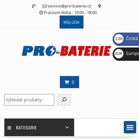
Skip
service@pro-baterie.cz
to
Pracovní doba - 10:00 - 18:00
content
Můj účet
Česká 
CZK
Kč
Europ
EUR
€
0
Hledat
KATEGORIE