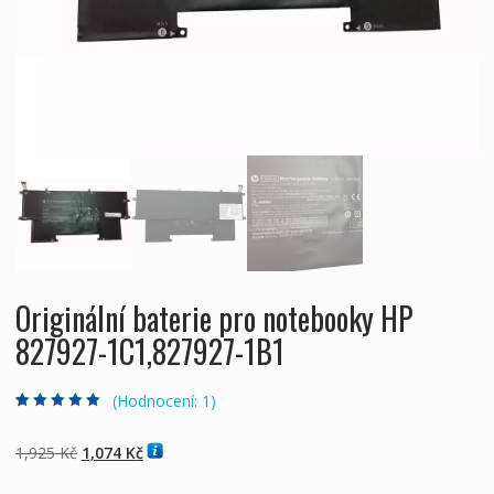
Originální baterie pro notebooky HP
827927-1C1,827927-1B1
(Hodnocení:
1
)
Hodnoceno
1
5.00
z 5 na základě
hodnocení
Původní
Aktuální
1,925
Kč
1,074
Kč
zákazníka
cena
cena