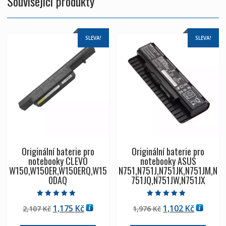
Související produkty
SLEVA!
SLEVA!
Originální baterie pro
Originální baterie pro
notebooky CLEVO
notebooky ASUS
W150,W150ER,W150ERQ,W15
N751,N751J,N751JK,N751JM,N
0DAQ
751JQ,N751JW,N751JX
Hodnocení
Hodnocení
Původní
Aktuální
Původní
Aktuáln
1,175
Kč
1,102
Kč
2,107
Kč
1,976
Kč
5.00
5.00
z 5
z 5
cena
cena
cena
cena