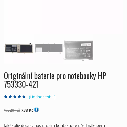
Originální baterie pro notebooky HP
753330-421
(Hodnocení:
1
)
Hodnoceno
1
5.00
z 5 na základě
hodnocení
Původní
Aktuální
1,320
Kč
738
Kč
zákazníka
cena
cena
byla:
je:
Jakékoliv dotazy nás prosím kontaktujte před nákupem