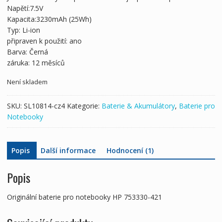
1,320 Kč
738 Kč
Napětí:7.5V
Kapacita:3230mAh (25Wh)
Typ: Li-ion
připraven k použití: ano
Barva: Černá
záruka: 12 měsíců
Není skladem
SKU:
SL10814-cz4
Kategorie:
Baterie & Akumulátory
,
Baterie pro
Notebooky
Popis
Další informace
Hodnocení (1)
Popis
Originální baterie pro notebooky HP 753330-421