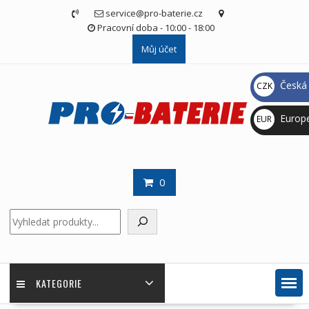
Skip
service@pro-baterie.cz
to
Pracovní doba - 10:00 - 18:00
content
Můj účet
Česká 
CZK
Kč
Europ
EUR
€
0
Hledat
KATEGORIE