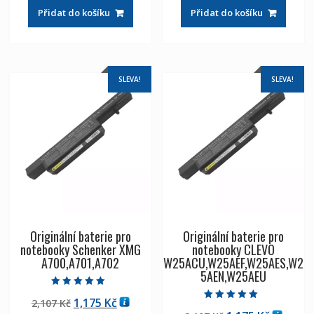
byla:
je:
byla:
je:
Přidat do košíku
Přidat do košíku
2,107 Kč
1,175 Kč
1,976 Kč
1,102 Kč
SLEVA!
SLEVA!
Originální baterie pro
Originální baterie pro
notebooky Schenker XMG
notebooky CLEVO
A700,A701,A702
W25ACU,W25AEF,W25AES,W2
5AEN,W25AEU
Hodnocení
Původní
Aktuální
1,175
Kč
2,107
Kč
5.00
Hodnocení
z 5