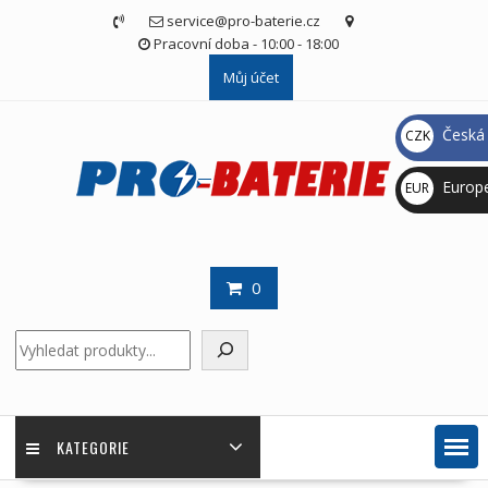
Skip
service@pro-baterie.cz
to
Pracovní doba - 10:00 - 18:00
content
Můj účet
Česká 
CZK
Kč
Europ
EUR
€
0
Hledat
KATEGORIE