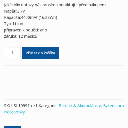
byla:
je:
Jakékoliv dotazy nás prosím kontaktujte před nákupem
1,438 Kč
850 Kč
Napětí:3.7V
Kapacita:4400mAh(16.28Wh)
Typ: Li-ion
připraven k použití: ano
záruka: 12 měsíců
Originální
Přidat do košíku
baterie
pro
notebooky
Hasee
N09-
7B-
1S2P4400-
0
SKU:
SL10991-cz1
Kategorie:
Baterie & Akumulátory
,
Baterie pro
množství
Notebooky