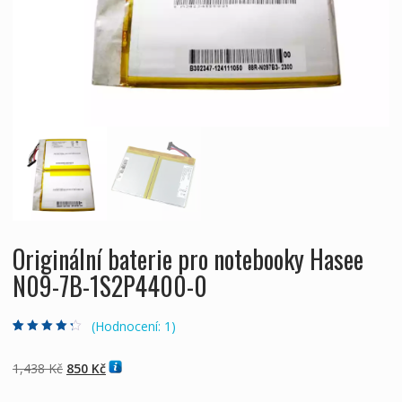
Originální baterie pro notebooky Hasee
N09-7B-1S2P4400-0
(Hodnocení:
1
)
Hodnoceno
1
4.00
z 5 na
základě
Původní
Aktuální
1,438
Kč
850
Kč
hodnocení
zákazníka
cena
cena