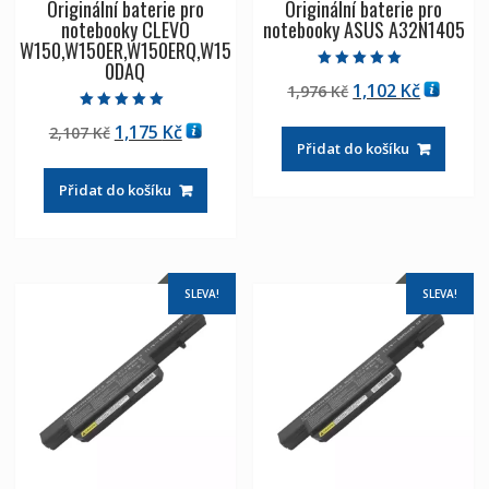
Originální baterie pro
Originální baterie pro
notebooky CLEVO
notebooky ASUS A32N1405
W150,W150ER,W150ERQ,W15
0DAQ
Hodnocení
Původní
Aktuáln
1,102
Kč
1,976
Kč
5.00
z 5
cena
cena
Hodnocení
Původní
Aktuální
1,175
Kč
2,107
Kč
5.00
byla:
je:
z 5
Přidat do košíku
cena
cena
1,976 Kč
1,102 Kč
byla:
je:
Přidat do košíku
2,107 Kč
1,175 Kč
SLEVA!
SLEVA!