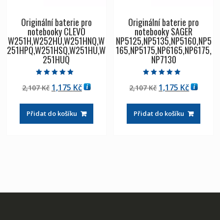
Originální baterie pro
Originální baterie pro
notebooky CLEVO
notebooky SAGER
W251H,W252HU,W251HNQ,W
NP5125,NP5135,NP5160,NP5
251HPQ,W251HSQ,W251HU,W
165,NP5175,NP6165,NP6175,
251HUQ
NP7130
Hodnocení
Hodnocení
Původní
Aktuální
Původní
Aktuáln
1,175
Kč
1,175
Kč
2,107
Kč
2,107
Kč
5.00
5.00
z 5
z 5
cena
cena
cena
cena
byla:
je:
byla:
je:
Přidat do košíku
Přidat do košíku
2,107 Kč
1,175 Kč
2,107 Kč
1,175 Kč