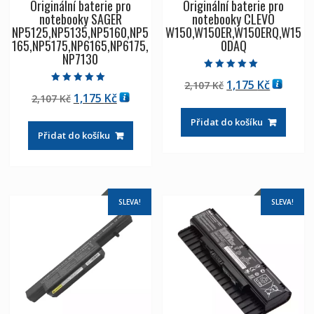
Originální baterie pro
Originální baterie pro
notebooky SAGER
notebooky CLEVO
NP5125,NP5135,NP5160,NP5
W150,W150ER,W150ERQ,W15
165,NP5175,NP6165,NP6175,
0DAQ
NP7130
Hodnocení
Původní
Aktuáln
1,175
Kč
2,107
Kč
5.00
Hodnocení
z 5
Původní
Aktuální
1,175
Kč
2,107
Kč
cena
cena
5.00
z 5
cena
cena
byla:
je:
Přidat do košíku
byla:
je:
2,107 Kč
1,175 Kč
Přidat do košíku
2,107 Kč
1,175 Kč
SLEVA!
SLEVA!