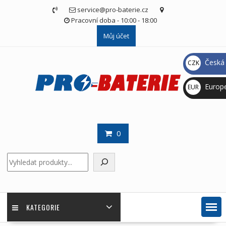
Skip
service@pro-baterie.cz
to
Pracovní doba - 10:00 - 18:00
content
Můj účet
Česká 
CZK
Kč
Europ
EUR
€
0
Hledat
KATEGORIE