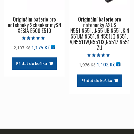
Originální baterie pro
Originální baterie pro
notebooky Schenker mySN
notebooky ASUS
XESIA E500,E510
N551,N551J,N551JB,N551JK,N
551JM,N551JN,N551JQ,N551J
V,N551JW,N551JX,N551Z,N551
Hodnocení
ZU
Původní
Aktuální
1,175
Kč
2,107
Kč
5.00
z 5
cena
cena
byla:
je:
Hodnocení
Přidat do košíku
Původní
Aktuáln
1,102
Kč
1,976
Kč
4.50
2,107 Kč
1,175 Kč
z 5
cena
cena
byla:
je:
Přidat do košíku
1,976 Kč
1,102 Kč