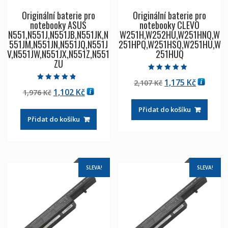
Originální baterie pro
Originální baterie pro
notebooky ASUS
notebooky CLEVO
N551,N551J,N551JB,N551JK,N
W251H,W252HU,W251HNQ,W
551JM,N551JN,N551JQ,N551J
251HPQ,W251HSQ,W251HU,W
V,N551JW,N551JX,N551Z,N551
251HUQ
ZU
Hodnocení
Původní
Aktuáln
1,175
Kč
2,107
Kč
5.00
Hodnocení
z 5
Původní
Aktuální
1,102
Kč
1,976
Kč
cena
cena
4.50
z 5
cena
cena
byla:
je:
Přidat do košíku
byla:
je:
2,107 Kč
1,175 Kč
Přidat do košíku
1,976 Kč
1,102 Kč
SLEVA!
SLEVA!