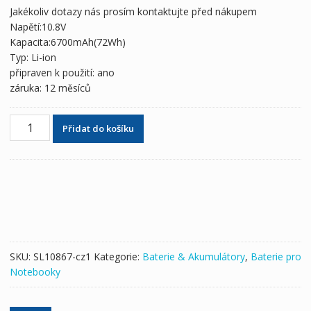
byla:
je:
Jakékoliv dotazy nás prosím kontaktujte před nákupem
2,485 Kč
1,466 Kč
Napětí:10.8V
Kapacita:6700mAh(72Wh)
Typ: Li-ion
připraven k použití: ano
záruka: 12 měsíců
Originální
Přidat do košíku
baterie
pro
notebooky
FUJITSU
FPCBP373,FMVNBP222,FPB0283
množství
SKU:
SL10867-cz1
Kategorie:
Baterie & Akumulátory
,
Baterie pro
Notebooky