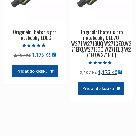
Originální baterie pro
Originální baterie pro
notebooky LDLC
notebooky CLEVO
W271,W271BUQ,W271CZQ,W2
71EFQ,W271EGQ,W271ELQ,W2
Hodnocení
71EU,W271EUQ
Původní
Aktuální
1,175
Kč
2,107
Kč
5.00
z 5
cena
cena
byla:
je:
Hodnocení
Přidat do košíku
Původní
Aktuáln
1,175
Kč
2,107
Kč
5.00
2,107 Kč
1,175 Kč
z 5
cena
cena
byla:
je:
Přidat do košíku
2,107 Kč
1,175 Kč