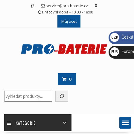
Skip
service@pro-baterie.cz
to
Pracovní doba - 10:00 - 18:00
content
Můj účet
Česká 
CZK
Kč
Europ
EUR
€
0
Hledat
KATEGORIE