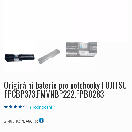
Originální baterie pro notebooky FUJITSU
FPCBP373,FMVNBP222,FPB0283
(Hodnocení:
1
)
Hodnoceno
1
4.00
z 5 na
základě
Původní
Aktuální
2,485
Kč
1,466
Kč
hodnocení
zákazníka
cena
cena