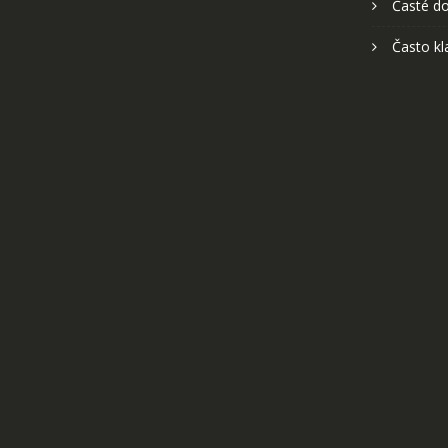
Časté do
Často kl