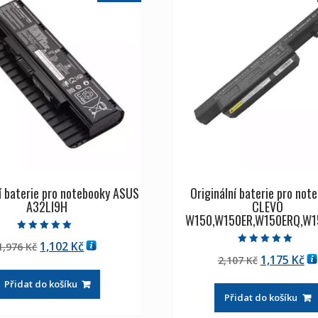
í baterie pro notebooky ASUS
Originální baterie pro not
A32LI9H
CLEVO
W150,W150ER,W150ERQ,W
Hodnocení
Původní
Aktuální
1,102
Kč
1,976
Kč
5.00
Hodnocení
z 5
Původní
Ak
1,175
Kč
cena
cena
2,107
Kč
5.00
z 5
cena
ce
byla:
je:
Přidat do košíku
byla:
je:
1,976 Kč
1,102 Kč
Přidat do košíku
2,107 Kč
1,