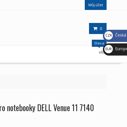
Můj účet
0
Česká 
CZK
Kč
Sleva
Europ
EUR
více
€
pro notebooky DELL Venue 11 7140