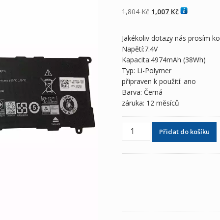
4.00
z 5 na
základě
Původní
Aktuální
1,804
Kč
1,007
Kč
hodnocení
zákazníka
cena
cena
byla:
je:
Jakékoliv dotazy nás prosím k
1,804 Kč
1,007 Kč
Napětí:7.4V
Kapacita:4974mAh (38Wh)
Typ: Li-Polymer
připraven k použití: ano
Barva: Černá
záruka: 12 měsíců
Originální
Přidat do košíku
baterie
pro
notebooky
DELL
Venue
11
7140
množství