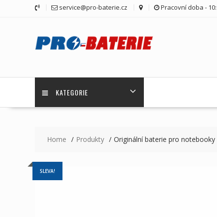
Skip
service@pro-baterie.cz
Pracovní doba - 10:
to
content
KATEGORIE
Home
Produkty
Originální baterie pro notebook
SLEVA!