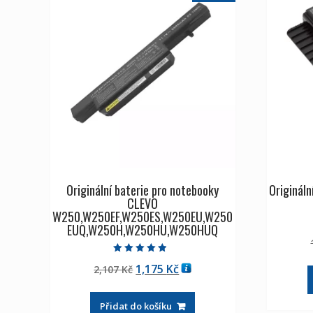
Originální baterie pro notebooky
Origináln
CLEVO
W250,W250EF,W250ES,W250EU,W250
EUQ,W250H,W250HU,W250HUQ
Hodnocení
Původní
Aktuální
1,175
Kč
2,107
Kč
4.50
z 5
cena
cena
byla:
je:
Přidat do košíku