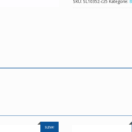
SKU:
SL10352-cz5
Kategorie:
B
SLEVA!