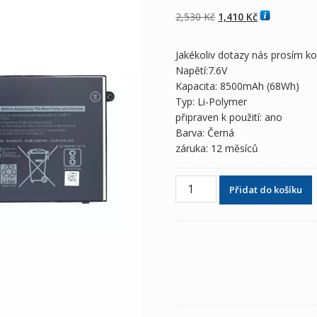
z 5 na základě
hodnocení
Původní
Aktuální
2,530
Kč
1,410
Kč
zákazníků
cena
cena
byla:
je:
Jakékoliv dotazy nás prosím k
2,530 Kč
1,410 Kč
Napětí:7.6V
Kapacita: 8500mAh (68Wh)
Typ: Li-Polymer
připraven k použití: ano
Barva: Černá
záruka: 12 měsíců
Originální
Přidat do košíku
baterie
pro
notebooky
DELL
Latitude
5580
množství