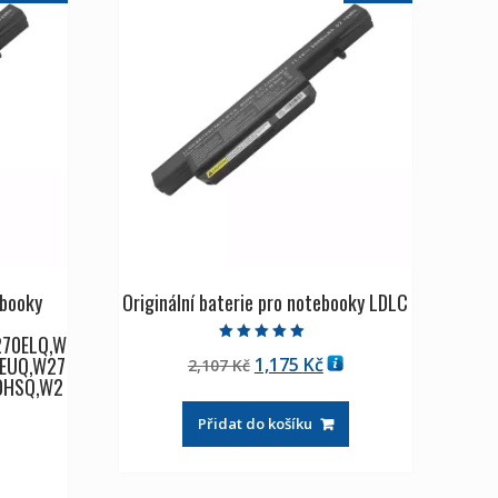
ebooky
Originální baterie pro notebooky LDLC
70ELQ,W
Hodnocení
0EUQ,W27
Původní
Aktuální
1,175
Kč
2,107
Kč
5.00
z 5
0HSQ,W2
cena
cena
byla:
je:
Přidat do košíku
2,107 Kč
1,175 Kč
tuální
na