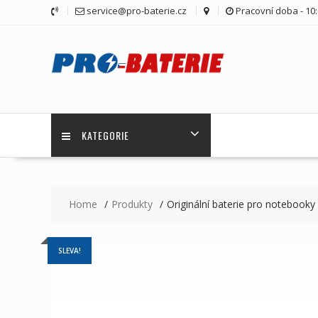
Skip
service@pro-baterie.cz
Pracovní doba - 10:
to
content
KATEGORIE
Home
Produkty
Originální baterie pro notebook
SLEVA!