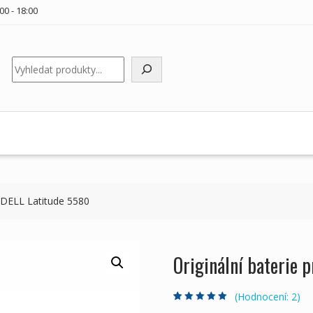
00 - 18:00
Hledat
y DELL Latitude 5580
Originální baterie 
(Hodnocení:
2
)
Hodnoceno
2
5.00