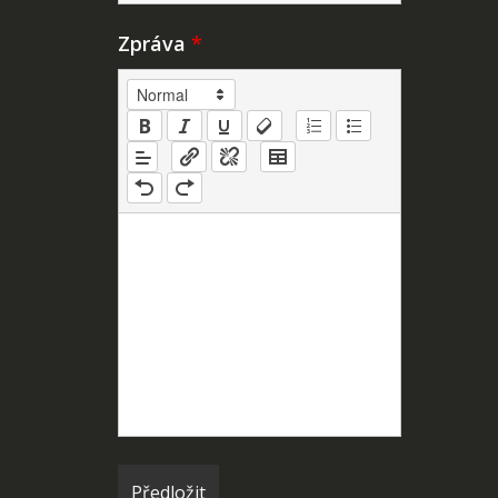
Zpráva
*