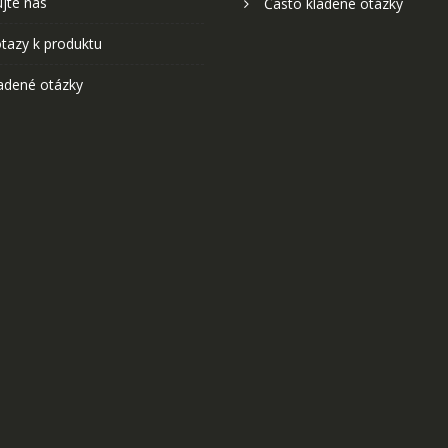
jte nás
Často kladené otázky
tazy k produktu
adené otázky