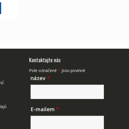
175 Kč
Kontaktujte nás
Pole označené
*
jsou povinné
název
*
NÍ
dajů
E-mailem
*