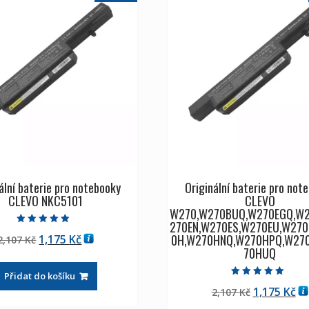
ální baterie pro notebooky
Originální baterie pro not
CLEVO NKC5101
CLEVO
W270,W270BUQ,W270EGQ,W2
270EN,W270ES,W270EU,W27
Hodnocení
0H,W270HNQ,W270HPQ,W27
Původní
Aktuální
1,175
Kč
2,107
Kč
4.50
z 5
70HUQ
cena
cena
byla:
je:
Přidat do košíku
2,107 Kč
1,175 Kč
Hodnocení
Původní
Ak
1,175
Kč
2,107
Kč
5.00
z 5
cena
ce