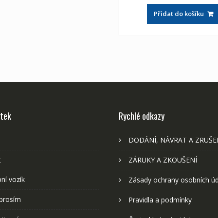
byla:
je:
Přidat do košíku
2,107 Kč
1,
stek
Rychlé odkazy
DODÁNÍ, NÁVRAT A ZRUŠE
t
ZÁRUKY A ZKOUŠENÍ
ní vozík
Zásady ochrany osobních ú
prosím
Pravidla a podmínky