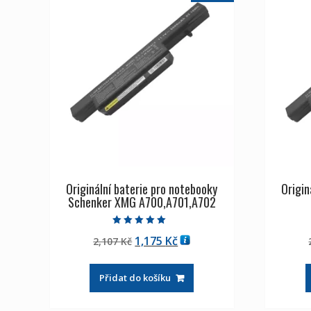
Originální baterie pro notebooky
Origin
Schenker XMG A700,A701,A702
Hodnocení
Původní
Aktuální
1,175
Kč
2,107
Kč
5.00
z 5
cena
cena
byla:
je:
Přidat do košíku
2,107 Kč
1,175 Kč