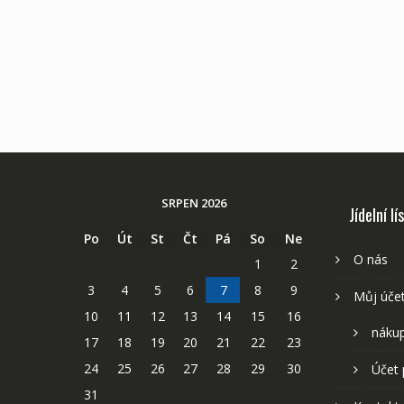
SRPEN 2026
Jídelní lí
Po
Út
St
Čt
Pá
So
Ne
O nás
1
2
3
4
5
6
7
8
9
Můj úče
10
11
12
13
14
15
16
nákup
17
18
19
20
21
22
23
24
25
26
27
28
29
30
Účet 
31