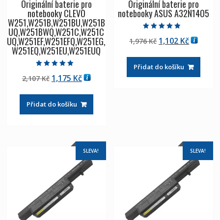
Originální baterie pro
Originální baterie pro
notebooky CLEVO
notebooky ASUS A32N14O5
W251,W251B,W251BU,W251B
UQ,W251BWQ,W251C,W251C
Hodnocení
UQ,W251EF,W251EFQ,W251EG,
Původní
Aktuáln
1,102
Kč
1,976
Kč
4.50
z 5
W251EQ,W251EU,W251EUQ
cena
cena
byla:
je:
Přidat do košíku
1,976 Kč
1,102 Kč
Hodnocení
Původní
Aktuální
1,175
Kč
2,107
Kč
5.00
z 5
cena
cena
byla:
je:
Přidat do košíku
2,107 Kč
1,175 Kč
SLEVA!
SLEVA!