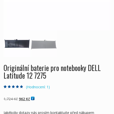
Originální baterie pro notebooky DELL
Latitude 12 7275
(Hodnocení:
1
)
Hodnoceno
1
5.00
z 5 na základě
hodnocení
Původní
Aktuální
1,724
Kč
962
Kč
zákazníka
cena
cena
byla:
je:
Jakékoliv dotazy nás prosím kontaktujte před nákupem