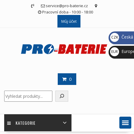
Skip
service@pro-baterie.cz
to
Pracovní doba - 10:00 - 18:00
content
Můj účet
Česká 
CZK
Kč
Europ
EUR
€
0
Hledat
KATEGORIE