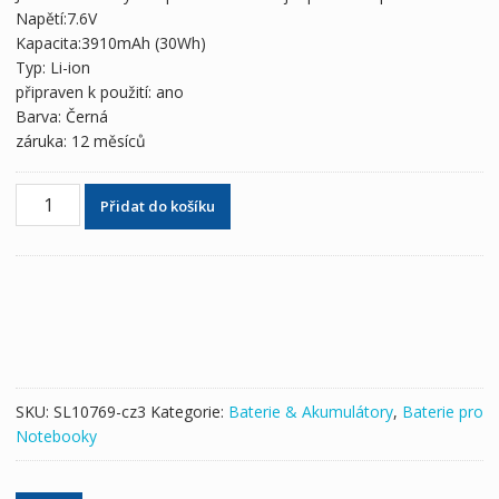
1,724 Kč
962 Kč
Napětí:7.6V
Kapacita:3910mAh (30Wh)
Typ: Li-ion
připraven k použití: ano
Barva: Černá
záruka: 12 měsíců
Originální
Přidat do košíku
baterie
pro
notebooky
DELL
Latitude
12
7275
množství
SKU:
SL10769-cz3
Kategorie:
Baterie & Akumulátory
,
Baterie pro
Notebooky