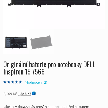
Originální baterie pro notebooky DELL
Inspiron 15 7566
(Hodnocení:
2
)
Hodnoceno
2
5.00
z 5 na základě
hodnocení
Původní
Aktuální
2,409
Kč
1,343
Kč
zákazníků
cena
cena
byla:
je:
Jakékoliv dotazy nás prosím kontaktujte před nákupem