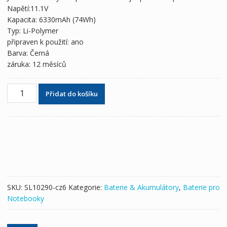
2,409 Kč
1,343 Kč
Napětí:11.1V
Kapacita: 6330mAh (74Wh)
Typ: Li-Polymer
připraven k použití: ano
Barva: Černá
záruka: 12 měsíců
Originální
Přidat do košíku
baterie
pro
notebooky
DELL
Inspiron
15
7566
množství
SKU:
SL10290-cz6
Kategorie:
Baterie & Akumulátory
,
Baterie pro
Notebooky