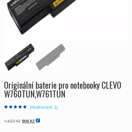
Originální baterie pro notebooky CLEVO
W760TUN,W761TUN
(Hodnocení:
2
)
Hodnoceno
2
4.50
z 5 na
základě
Původní
Aktuální
1,623
Kč
906
Kč
hodnocení
zákazníků
cena
cena