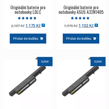
Originální baterie pro
Originální baterie pro
notebooky LDLC
notebooky ASUS A32N1405
Hodnocení
Hodnocení
Původní
Aktuální
Původní
Aktuáln
1,175
Kč
1,102
Kč
2,107
Kč
1,976
Kč
5.00
5.00
z 5
z 5
cena
cena
cena
cena
byla:
je:
byla:
je:
Přidat do košíku
Přidat do košíku
2,107 Kč
1,175 Kč
1,976 Kč
1,102 Kč
SLEVA!
SLEVA!