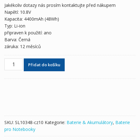
byla:
je:
Jakékoliv dotazy nás prosím kontaktujte před nákupem
1,623 Kč
906 Kč
Napětí: 10.8V
Kapacita: 4400mAh (48Wh)
Typ: Li-ion
připraven k použití: ano
Barva: Černá
záruka: 12 měsíců
Originální
Přidat do košíku
baterie
pro
notebooky
CLEVO
W760TUN,W761TUN
množství
SKU:
SL10348-cz10
Kategorie:
Baterie & Akumulátory
,
Baterie
pro Notebooky