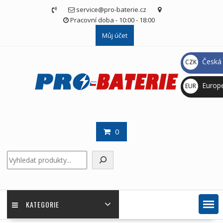
Skip
service@pro-baterie.cz
to
Pracovní doba - 10:00 - 18:00
content
Můj účet
Česká 
CZK
Kč
Europ
EUR
€
0
Hledat
KATEGORIE