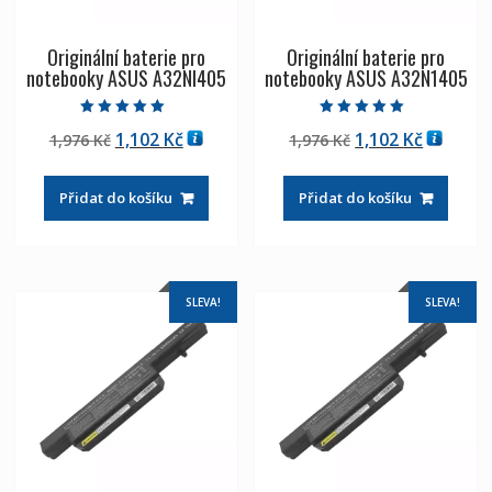
Originální baterie pro
Originální baterie pro
notebooky ASUS A32NI405
notebooky ASUS A32N1405
Hodnocení
Hodnocení
Původní
Aktuální
Původní
Aktuáln
1,102
Kč
1,102
Kč
1,976
Kč
1,976
Kč
5.00
5.00
z 5
z 5
cena
cena
cena
cena
byla:
je:
byla:
je:
Přidat do košíku
Přidat do košíku
1,976 Kč
1,102 Kč
1,976 Kč
1,102 Kč
SLEVA!
SLEVA!