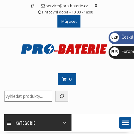
Skip
service@pro-baterie.cz
to
Pracovní doba - 10:00 - 18:00
content
Můj účet
Česká 
CZK
Kč
Europ
EUR
€
0
Hledat
KATEGORIE