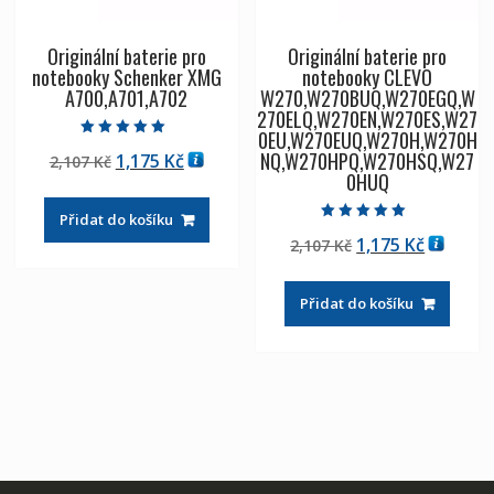
Originální baterie pro
Originální baterie pro
notebooky Schenker XMG
notebooky CLEVO
A700,A701,A702
W270,W270BUQ,W270EGQ,W
270ELQ,W270EN,W270ES,W27
0EU,W270EUQ,W270H,W270H
Hodnocení
NQ,W270HPQ,W270HSQ,W27
Původní
Aktuální
1,175
Kč
2,107
Kč
5.00
z 5
0HUQ
cena
cena
byla:
je:
Přidat do košíku
2,107 Kč
1,175 Kč
Hodnocení
Původní
Aktuáln
1,175
Kč
2,107
Kč
5.00
z 5
cena
cena
byla:
je:
Přidat do košíku
2,107 Kč
1,175 Kč