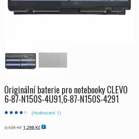
Originální baterie pro notebooky CLEVO
6-87-N150S-4U91,6-87-N150S-4291
(Hodnocení:
1
)
Hodnoceno
1
4.00
z 5 na
základě
Původní
Aktuální
2,328
Kč
1,298
Kč
hodnocení
zákazníka
cena
cena