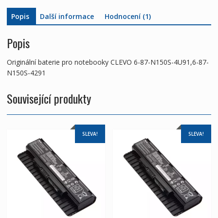
množství
Popis
Další informace
Hodnocení (1)
Popis
Originální baterie pro notebooky CLEVO 6-87-N150S-4U91,6-87-
N150S-4291
Související produkty
SLEVA!
SLEVA!