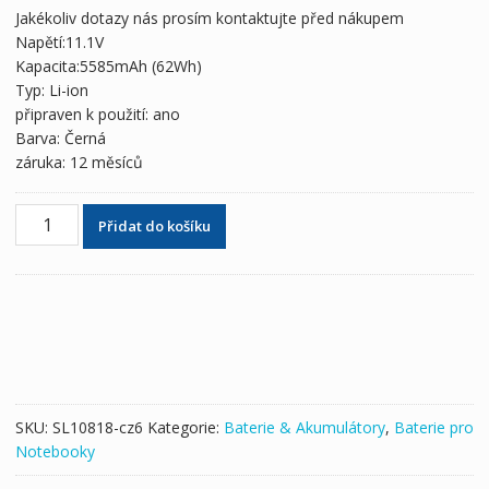
byla:
je:
Jakékoliv dotazy nás prosím kontaktujte před nákupem
2,328 Kč
1,298 Kč
Napětí:11.1V
Kapacita:5585mAh (62Wh)
Typ: Li-ion
připraven k použití: ano
Barva: Černá
záruka: 12 měsíců
Originální
Přidat do košíku
baterie
pro
notebooky
CLEVO
6-
87-
N150S-
4U91,6-
SKU:
SL10818-cz6
Kategorie:
Baterie & Akumulátory
,
Baterie pro
87-
Notebooky
N150S-
4291