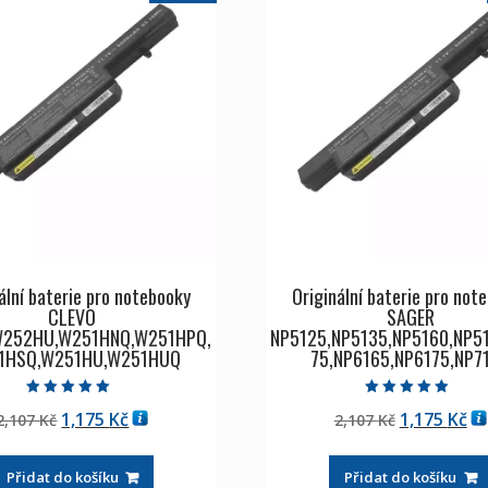
ální baterie pro notebooky
Originální baterie pro not
CLEVO
SAGER
W252HU,W251HNQ,W251HPQ,
NP5125,NP5135,NP5160,NP5
1HSQ,W251HU,W251HUQ
75,NP6165,NP6175,NP7
Hodnocení
Hodnocení
Původní
Aktuální
Původní
Ak
1,175
Kč
1,175
Kč
2,107
Kč
2,107
Kč
5.00
5.00
z 5
z 5
cena
cena
cena
ce
byla:
je:
byla:
je:
Přidat do košíku
Přidat do košíku