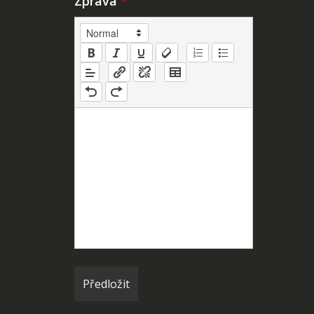
Zpráva
*