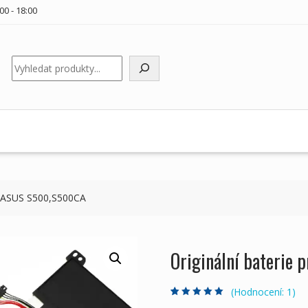
00 - 18:00
Hledat
ky ASUS S500,S500CA
Originální baterie
(Hodnocení:
1
)
Hodnoceno
1
5.00