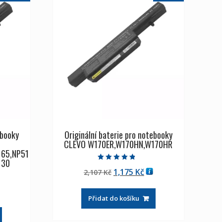
ebooky
Originální baterie pro notebooky
CLEVO W170ER,W170HN,W170HR
165,NP51
130
Hodnocení
Původní
Aktuální
1,175
Kč
2,107
Kč
4.50
z 5
cena
cena
tuální
byla:
je:
Přidat do košíku
na
2,107 Kč
1,175 Kč