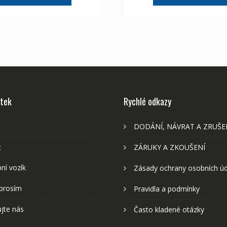
2,107 Kč
1,175 Kč
2,107 Kč
1,
stek
Rychlé odkazy
DODÁNÍ, NÁVRAT A ZRUŠE
t
ZÁRUKY A ZKOUŠENÍ
ní vozík
Zásady ochrany osobních ú
prosím
Pravidla a podmínky
jte nás
Často kladené otázky