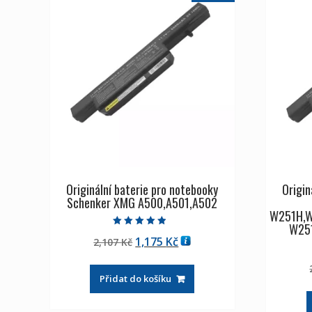
Originální baterie pro notebooky
Origin
Schenker XMG A500,A501,A502
W251H,
W25
Hodnocení
Původní
Aktuální
1,175
Kč
2,107
Kč
4.50
z 5
cena
cena
byla:
je:
Přidat do košíku
2,107 Kč
1,175 Kč