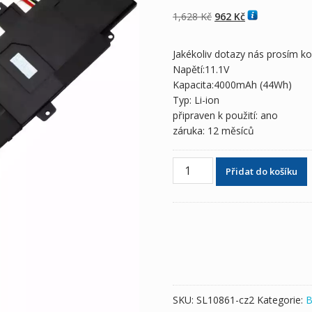
z 5 na základě
hodnocení
Původní
Aktuální
1,628
Kč
962
Kč
zákazníka
cena
cena
byla:
je:
Jakékoliv dotazy nás prosím k
1,628 Kč
962 Kč
Napětí:11.1V
Kapacita:4000mAh (44Wh)
Typ: Li-ion
připraven k použití: ano
záruka: 12 měsíců
Originální
Přidat do košíku
baterie
pro
notebooky
ASUS
S500,S500CA
množství
SKU:
SL10861-cz2
Kategorie:
B