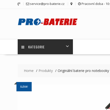
Skip
service@pro-baterie.cz
Pracovní doba - 10:
to
content
KATEGORIE
Home
Produkty
Originální baterie pro noteboo
SLEVA!