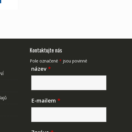
175 Kč
Kontaktujte nás
Pole označené
*
jsou povinné
název
*
NÍ
dajů
E-mailem
*