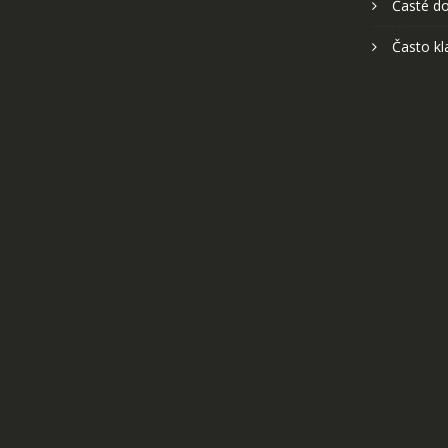
Časté do
Často kl