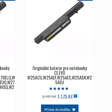
ebooky
Originální baterie pro notebooky
CLEVO
70ELQ,W
W25ACU,W25AEF,W25AES,W25AEN,W2
0EUQ,W27
5AEU
0HSQ,W2
Hodnocení
Původní
Aktuální
1,175
Kč
2,107
Kč
5.00
z 5
cena
cena
tuální
byla:
je:
Přidat do košíku
na