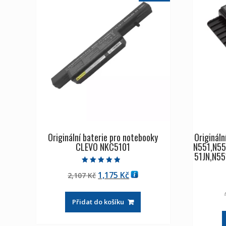
Originální baterie pro notebooky
Origináln
CLEVO NKC5101
N551,N55
51JN,N55
Hodnocení
Původní
Aktuální
1,175
Kč
2,107
Kč
4.50
z 5
cena
cena
byla:
je:
Přidat do košíku
2,107 Kč
1,175 Kč