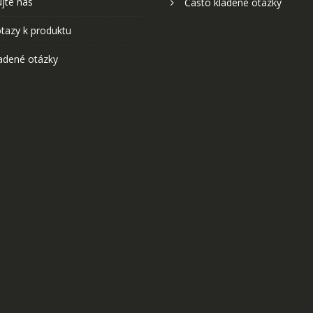
jte nás
Často kladené otázky
tazy k produktu
adené otázky