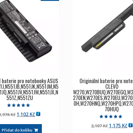
í baterie pro notebooky ASUS
Originální baterie pro not
1J,N551JB,N551JK,N551JM,N5
CLEVO
1JQ,N551JV,N551JW,N551JX,N
W270,W270BUQ,W270EGQ,W2
551Z,N551ZU
270EN,W270ES,W270EU,W27
0H,W270HNQ,W270HPQ,W27
70HUQ
Hodnocení
Původní
Aktuální
1,102
Kč
1,976
Kč
4.50
z 5
cena
cena
Hodnocení
Původní
Ak
1,175
Kč
2,107
Kč
5.00
byla:
je:
z 5
Přidat do košíku
cena
ce