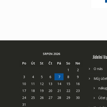
SRPEN 2026
Jídelní lí
Po
Út
St
Čt
Pá
So
Ne
O nás
1
2
3
4
5
6
7
8
9
Můj úče
10
11
12
13
14
15
16
nákup
17
18
19
20
21
22
23
24
25
26
27
28
29
30
Účet 
31