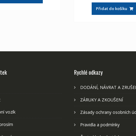
1,976 Kč
1,102 Kč
byla:
je:
Přidat do košíku
2,107 Kč
1,
stek
Rychlé odkazy
DODÁNÍ, NÁVRAT A ZRUŠE
t
ZÁRUKY A ZKOUŠENÍ
ní vozík
Zásady ochrany osobních ú
prosím
Pravidla a podmínky