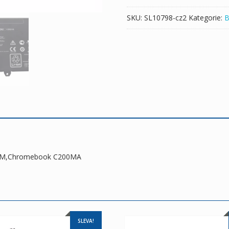
množství
SKU:
SL10798-cz2
Kategorie:
B
200M,Chromebook C200MA
SLEVA!