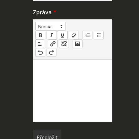
Zpráva
*