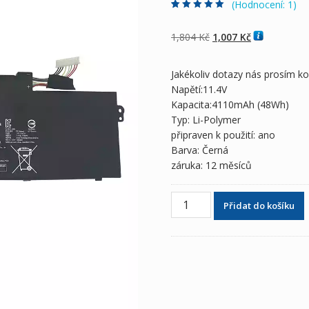
(Hodnocení:
1
)
Hodnoceno
1
5.00
z 5 na základě
hodnocení
Původní
Aktuální
1,804
Kč
1,007
Kč
zákazníka
cena
cena
byla:
je:
Jakékoliv dotazy nás prosím k
1,804 Kč
1,007 Kč
Napětí:11.4V
Kapacita:4110mAh (48Wh)
Typ: Li-Polymer
připraven k použití: ano
Barva: Černá
záruka: 12 měsíců
Originální
Přidat do košíku
baterie
pro
notebooky
ASUS
Chromebook
C200M,Chromebook
C200MA