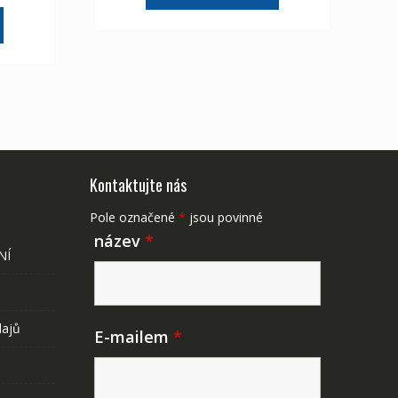
2,107 Kč
1,175 Kč
175 Kč
Kontaktujte nás
Pole označené
*
jsou povinné
název
*
NÍ
dajů
E-mailem
*