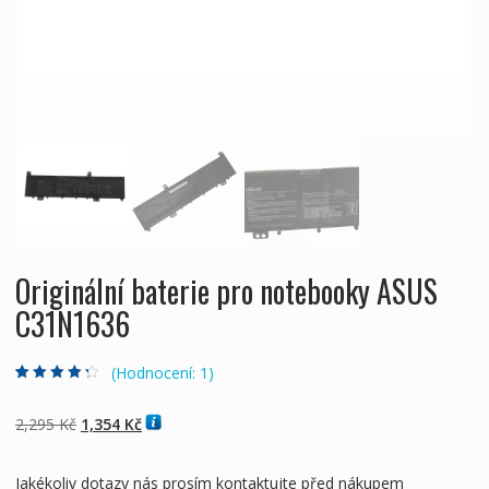
Originální baterie pro notebooky ASUS
C31N1636
(Hodnocení:
1
)
Hodnoceno
1
4.00
z 5 na
základě
Původní
Aktuální
2,295
Kč
1,354
Kč
hodnocení
zákazníka
cena
cena
byla:
je:
Jakékoliv dotazy nás prosím kontaktujte před nákupem