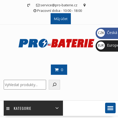
Skip
service@pro-baterie.cz
to
Pracovní doba - 10:00 - 18:00
content
Můj účet
Česká 
CZK
Kč
Europ
EUR
€
0
Hledat
KATEGORIE