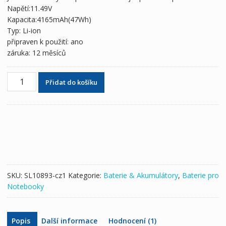
2,295 Kč
1,354 Kč
Napětí:11.49V
Kapacita:4165mAh(47Wh)
Typ: Li-ion
připraven k použití: ano
záruka: 12 měsíců
Originální
Přidat do košíku
baterie
pro
notebooky
ASUS
C31N1636
množství
SKU:
SL10893-cz1
Kategorie:
Baterie & Akumulátory
,
Baterie pro
Notebooky
Popis
Další informace
Hodnocení (1)