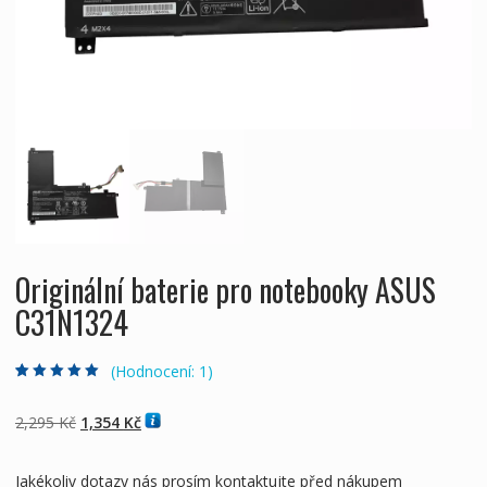
Originální baterie pro notebooky ASUS
C31N1324
(Hodnocení:
1
)
Hodnoceno
1
5.00
z 5 na základě
hodnocení
Původní
Aktuální
2,295
Kč
1,354
Kč
zákazníka
cena
cena
byla:
je:
Jakékoliv dotazy nás prosím kontaktujte před nákupem