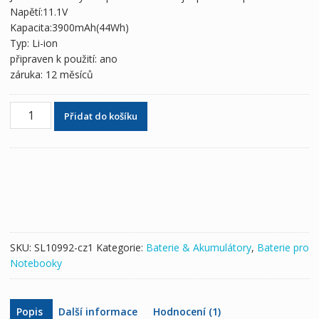
2,295 Kč
1,354 Kč
Napětí:11.1V
Kapacita:3900mAh(44Wh)
Typ: Li-ion
připraven k použití: ano
záruka: 12 měsíců
Originální
Přidat do košíku
baterie
pro
notebooky
ASUS
C31N1324
množství
SKU:
SL10992-cz1
Kategorie:
Baterie & Akumulátory
,
Baterie pro
Notebooky
Popis
Další informace
Hodnocení (1)