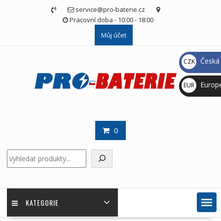
Skip
service@pro-baterie.cz
to
Pracovní doba - 10:00 - 18:00
content
Můj účet
Česká 
CZK
Kč
Europ
EUR
€
0
Hledat
KATEGORIE