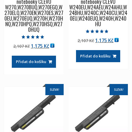
notebooky CLEVO
notebooky CLEVO
W270,W270BUQ,W270EGQ,W
W240EU,W24AEU,W24AHU,W
270ELQ,W270EN,W270ES,W27
24BHU,W240C,W240CU,W24
0EU,W270EUQ,W270H,W270H
0EU,W240EUQ,W240H,W240
NQ,W270HPQ,W270HSQ,W27
HU
0HUQ
Hodnocení
Původní
Aktuáln
1,175
Kč
2,107
Kč
5.00
Hodnocení
z 5
Původní
Aktuální
1,175
Kč
2,107
Kč
cena
cena
5.00
z 5
cena
cena
byla:
je:
Přidat do košíku
byla:
je:
2,107 Kč
1,175 Kč
Přidat do košíku
2,107 Kč
1,175 Kč
SLEVA!
SLEVA!