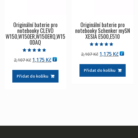
Originální baterie pro
Originální baterie pro
notebooky CLEVO
notebooky Schenker mySN
W150,W150ER,W150ERQ,W15
XESIA E500,E510
0DAQ
Hodnocení
Původní
Aktuáln
1,175
Kč
2,107
Kč
5.00
Hodnocení
z 5
Původní
Aktuální
1,175
Kč
2,107
Kč
cena
cena
5.00
z 5
cena
cena
byla:
je:
Přidat do košíku
byla:
je:
2,107 Kč
1,175 Kč
Přidat do košíku
2,107 Kč
1,175 Kč