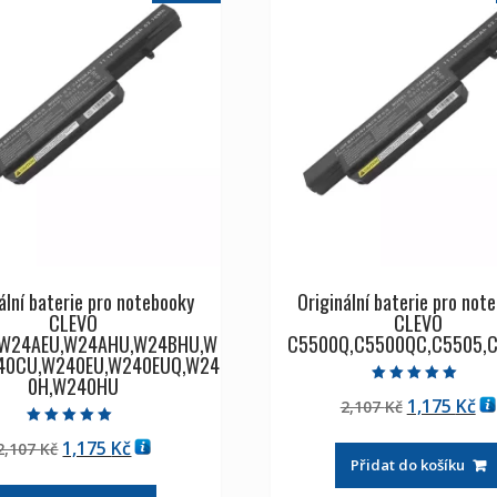
ální baterie pro notebooky
Originální baterie pro not
CLEVO
CLEVO
W24AEU,W24AHU,W24BHU,W
C5500Q,C5500QC,C5505,
40CU,W240EU,W240EUQ,W24
0H,W240HU
Hodnocení
Původní
Ak
1,175
Kč
2,107
Kč
5.00
z 5
cena
ce
Hodnocení
Původní
Aktuální
1,175
Kč
2,107
Kč
5.00
byla:
je:
z 5
Přidat do košíku
cena
cena
2,107 Kč
1,
byla:
je: