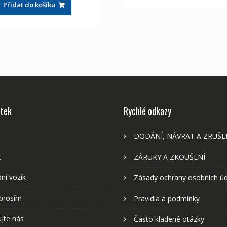
Přidat do košíku
2,107 Kč
1,175 Kč
stek
Rychlé odkazy
DODÁNÍ, NÁVRAT A ZRUŠE
t
ZÁRUKY A ZKOUŠENÍ
ní vozík
Zásady ochrany osobních ú
prosím
Pravidla a podmínky
jte nás
Často kladené otázky