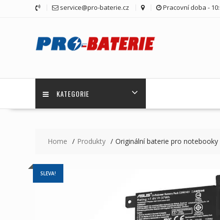
Skip
service@pro-baterie.cz
Pracovní doba - 10:
to
content
KATEGORIE
Home
Produkty
Originální baterie pro noteboo
SLEVA!