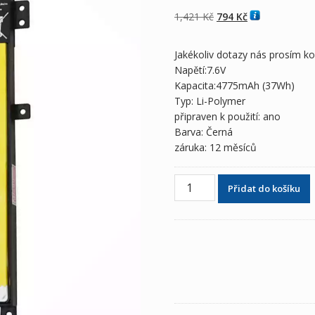
z 5 na základě
hodnocení
Původní
Aktuální
1,421
Kč
794
Kč
zákazníka
cena
cena
byla:
je:
Jakékoliv dotazy nás prosím k
1,421 Kč
794 Kč
Napětí:7.6V
Kapacita:4775mAh (37Wh)
Typ: Li-Polymer
připraven k použití: ano
Barva: Černá
záruka: 12 měsíců
Originální
Přidat do košíku
baterie
pro
notebooky
ASUS
C21N1401
množství