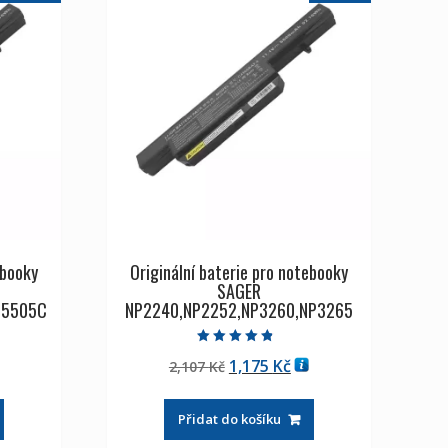
ebooky
Originální baterie pro notebooky
SAGER
C5505C
NP2240,NP2252,NP3260,NP3265
Hodnocení
tuální
Původní
Aktuální
1,175
Kč
2,107
Kč
4.50
z 5
na
cena
cena
byla:
je:
Přidat do košíku
175 Kč
2,107 Kč
1,175 Kč