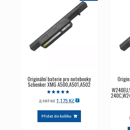
Originální baterie pro notebooky
Origin
Schenker XMG A500,A501,A502
W240EU,
240C,W2
Hodnocení
Původní
Aktuální
1,175
Kč
2,107
Kč
4.50
z 5
cena
cena
byla:
je:
Přidat do košíku
2,107 Kč
1,175 Kč