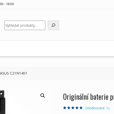
00 - 18:00
Hledat
ky ASUS C21N1401
Originální baterie
(Hodnocení:
1
)
Hodnoceno
1
5.00